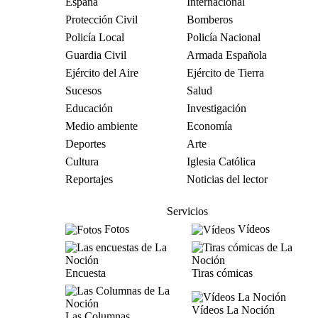
España
Internacional
Protección Civil
Bomberos
Policía Local
Policía Nacional
Guardia Civil
Armada Española
Ejército del Aire
Ejército de Tierra
Sucesos
Salud
Educación
Investigación
Medio ambiente
Economía
Deportes
Arte
Cultura
Iglesia Católica
Reportajes
Noticias del lector
Servicios
Fotos
Vídeos
Encuesta
Tiras cómicas
Vídeos La Noción
Las Columnas