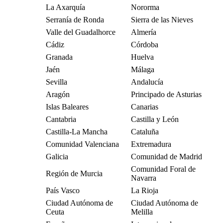
La Axarquía
Nororma
Serranía de Ronda
Sierra de las Nieves
Valle del Guadalhorce
Almería
Cádiz
Córdoba
Granada
Huelva
Jaén
Málaga
Sevilla
Andalucía
Aragón
Principado de Asturias
Islas Baleares
Canarias
Cantabria
Castilla y León
Castilla-La Mancha
Cataluña
Comunidad Valenciana
Extremadura
Galicia
Comunidad de Madrid
Comunidad Foral de
Región de Murcia
Navarra
País Vasco
La Rioja
Ciudad Autónoma de
Ciudad Autónoma de
Ceuta
Melilla