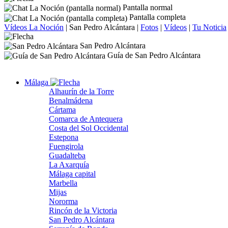
Pantalla normal
Pantalla completa
Vídeos La Noción
|
San Pedro Alcántara
|
Fotos
|
Vídeos
|
Tu Noticia
San Pedro Alcántara
Guía de San Pedro Alcántara
Málaga
Alhaurín de la Torre
Benalmádena
Cártama
Comarca de Antequera
Costa del Sol Occidental
Estepona
Fuengirola
Guadalteba
La Axarquía
Málaga capital
Marbella
Mijas
Nororma
Rincón de la Victoria
San Pedro Alcántara