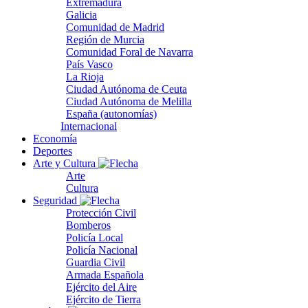
Extremadura
Galicia
Comunidad de Madrid
Región de Murcia
Comunidad Foral de Navarra
País Vasco
La Rioja
Ciudad Autónoma de Ceuta
Ciudad Autónoma de Melilla
España (autonomías)
Internacional
Economía
Deportes
Arte y Cultura
Arte
Cultura
Seguridad
Protección Civil
Bomberos
Policía Local
Policía Nacional
Guardia Civil
Armada Española
Ejército del Aire
Ejército de Tierra