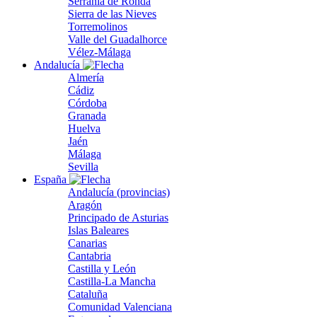
Serranía de Ronda
Sierra de las Nieves
Torremolinos
Valle del Guadalhorce
Vélez-Málaga
Andalucía
Almería
Cádiz
Córdoba
Granada
Huelva
Jaén
Málaga
Sevilla
España
Andalucía (provincias)
Aragón
Principado de Asturias
Islas Baleares
Canarias
Cantabria
Castilla y León
Castilla-La Mancha
Cataluña
Comunidad Valenciana