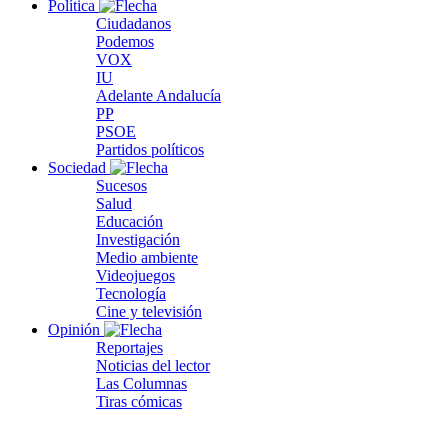
Política
Ciudadanos
Podemos
VOX
IU
Adelante Andalucía
PP
PSOE
Partidos políticos
Sociedad
Sucesos
Salud
Educación
Investigación
Medio ambiente
Videojuegos
Tecnología
Cine y televisión
Opinión
Reportajes
Noticias del lector
Las Columnas
Tiras cómicas