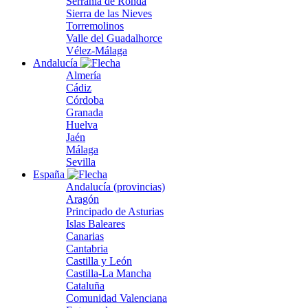
Serranía de Ronda
Sierra de las Nieves
Torremolinos
Valle del Guadalhorce
Vélez-Málaga
Andalucía
Almería
Cádiz
Córdoba
Granada
Huelva
Jaén
Málaga
Sevilla
España
Andalucía (provincias)
Aragón
Principado de Asturias
Islas Baleares
Canarias
Cantabria
Castilla y León
Castilla-La Mancha
Cataluña
Comunidad Valenciana