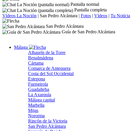
Pantalla normal
Pantalla completa
Vídeos La Noción
|
San Pedro Alcántara
|
Fotos
|
Vídeos
|
Tu Noticia
San Pedro Alcántara
Guía de San Pedro Alcántara
Málaga
Alhaurín de la Torre
Benalmádena
Cártama
Comarca de Antequera
Costa del Sol Occidental
Estepona
Fuengirola
Guadalteba
La Axarquía
Málaga capital
Marbella
Mijas
Nororma
Rincón de la Victoria
San Pedro Alcántara