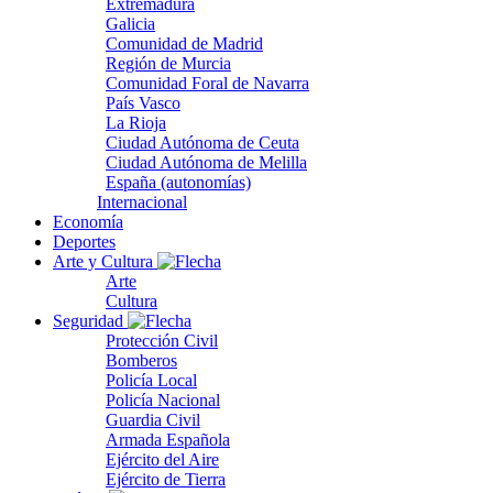
Extremadura
Galicia
Comunidad de Madrid
Región de Murcia
Comunidad Foral de Navarra
País Vasco
La Rioja
Ciudad Autónoma de Ceuta
Ciudad Autónoma de Melilla
España (autonomías)
Internacional
Economía
Deportes
Arte y Cultura
Arte
Cultura
Seguridad
Protección Civil
Bomberos
Policía Local
Policía Nacional
Guardia Civil
Armada Española
Ejército del Aire
Ejército de Tierra