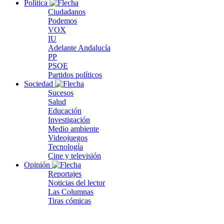
Política
Ciudadanos
Podemos
VOX
IU
Adelante Andalucía
PP
PSOE
Partidos políticos
Sociedad
Sucesos
Salud
Educación
Investigación
Medio ambiente
Videojuegos
Tecnología
Cine y televisión
Opinión
Reportajes
Noticias del lector
Las Columnas
Tiras cómicas