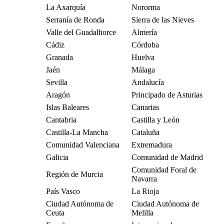
La Axarquía
Nororma
Serranía de Ronda
Sierra de las Nieves
Valle del Guadalhorce
Almería
Cádiz
Córdoba
Granada
Huelva
Jaén
Málaga
Sevilla
Andalucía
Aragón
Principado de Asturias
Islas Baleares
Canarias
Cantabria
Castilla y León
Castilla-La Mancha
Cataluña
Comunidad Valenciana
Extremadura
Galicia
Comunidad de Madrid
Comunidad Foral de
Región de Murcia
Navarra
País Vasco
La Rioja
Ciudad Autónoma de
Ciudad Autónoma de
Ceuta
Melilla