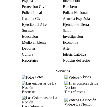
España
Internacional
Protección Civil
Bomberos
Policía Local
Policía Nacional
Guardia Civil
Armada Española
Ejército del Aire
Ejército de Tierra
Sucesos
Salud
Educación
Investigación
Medio ambiente
Economía
Deportes
Arte
Cultura
Iglesia Católica
Reportajes
Noticias del lector
Servicios
Fotos
Vídeos
Encuesta
Tiras cómicas
Vídeos La Noción
Las Columnas