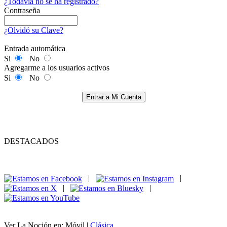
¿Todavía no se ha registrado?
Contraseña
¿Olvidó su Clave?
Entrada automática
Si
No
Agregarme a los usuarios activos
Si
No
Entrar a Mi Cuenta
DESTACADOS
|
|
|
|
Ver La Noción en: Móvil |
Clásica