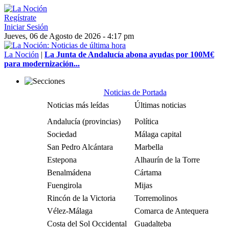
Regístrate
Iniciar Sesión
Jueves, 06 de Agosto de 2026 - 4:17 pm
La Noción
|
La Junta de Andalucía abona ayudas por 100M€
para modernización...
Noticias de Portada
Noticias más leídas
Últimas noticias
Andalucía (provincias)
Política
Sociedad
Málaga capital
San Pedro Alcántara
Marbella
Estepona
Alhaurín de la Torre
Benalmádena
Cártama
Fuengirola
Mijas
Rincón de la Victoria
Torremolinos
Vélez-Málaga
Comarca de Antequera
Costa del Sol Occidental
Guadalteba