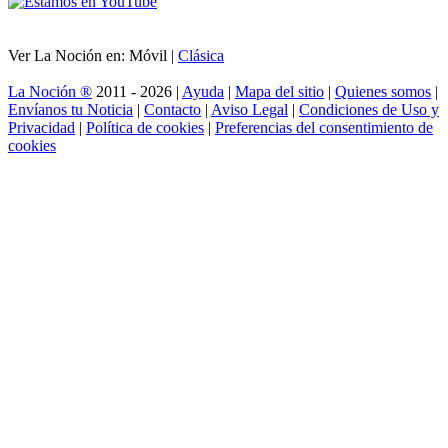
Ver La Noción en: Móvil |
Clásica
La Noción ®
2011 - 2026 |
Ayuda
|
Mapa del sitio
|
Quienes somos
|
Envíanos tu Noticia
|
Contacto
|
Aviso Legal
|
Condiciones de Uso y
Privacidad
|
Política de cookies
|
Preferencias del consentimiento de
cookies