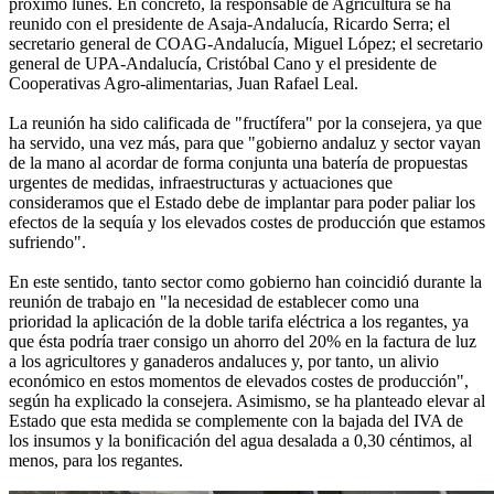
próximo lunes. En concreto, la responsable de Agricultura se ha
reunido con el presidente de Asaja-Andalucía, Ricardo Serra; el
secretario general de COAG-Andalucía, Miguel López; el secretario
general de UPA-Andalucía, Cristóbal Cano y el presidente de
Cooperativas Agro-alimentarias, Juan Rafael Leal.
La reunión ha sido calificada de "fructífera" por la consejera, ya que
ha servido, una vez más, para que "gobierno andaluz y sector vayan
de la mano al acordar de forma conjunta una batería de propuestas
urgentes de medidas, infraestructuras y actuaciones que
consideramos que el Estado debe de implantar para poder paliar los
efectos de la sequía y los elevados costes de producción que estamos
sufriendo".
En este sentido, tanto sector como gobierno han coincidió durante la
reunión de trabajo en "la necesidad de establecer como una
prioridad la aplicación de la doble tarifa eléctrica a los regantes, ya
que ésta podría traer consigo un ahorro del 20% en la factura de luz
a los agricultores y ganaderos andaluces y, por tanto, un alivio
económico en estos momentos de elevados costes de producción",
según ha explicado la consejera. Asimismo, se ha planteado elevar al
Estado que esta medida se complemente con la bajada del IVA de
los insumos y la bonificación del agua desalada a 0,30 céntimos, al
menos, para los regantes.