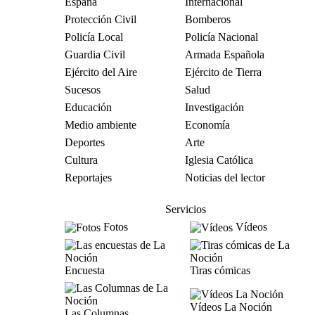
España
Internacional
Protección Civil
Bomberos
Policía Local
Policía Nacional
Guardia Civil
Armada Española
Ejército del Aire
Ejército de Tierra
Sucesos
Salud
Educación
Investigación
Medio ambiente
Economía
Deportes
Arte
Cultura
Iglesia Católica
Reportajes
Noticias del lector
Servicios
Fotos
Vídeos
Encuesta
Tiras cómicas
Vídeos La Noción
Las Columnas