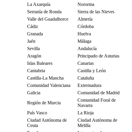
La Axarquía
Nororma
Serranía de Ronda
Sierra de las Nieves
Valle del Guadalhorce
Almería
Cádiz
Córdoba
Granada
Huelva
Jaén
Málaga
Sevilla
Andalucía
Aragón
Principado de Asturias
Islas Baleares
Canarias
Cantabria
Castilla y León
Castilla-La Mancha
Cataluña
Comunidad Valenciana
Extremadura
Galicia
Comunidad de Madrid
Comunidad Foral de
Región de Murcia
Navarra
País Vasco
La Rioja
Ciudad Autónoma de
Ciudad Autónoma de
Ceuta
Melilla