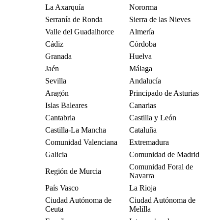
La Axarquía
Nororma
Serranía de Ronda
Sierra de las Nieves
Valle del Guadalhorce
Almería
Cádiz
Córdoba
Granada
Huelva
Jaén
Málaga
Sevilla
Andalucía
Aragón
Principado de Asturias
Islas Baleares
Canarias
Cantabria
Castilla y León
Castilla-La Mancha
Cataluña
Comunidad Valenciana
Extremadura
Galicia
Comunidad de Madrid
Comunidad Foral de
Región de Murcia
Navarra
País Vasco
La Rioja
Ciudad Autónoma de
Ciudad Autónoma de
Ceuta
Melilla