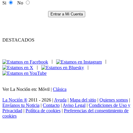
Si
No
Entrar a Mi Cuenta
DESTACADOS
|
|
|
|
Ver La Noción en: Móvil |
Clásica
La Noción ®
2011 - 2026 |
Ayuda
|
Mapa del sitio
|
Quienes somos
|
Envíanos tu Noticia
|
Contacto
|
Aviso Legal
|
Condiciones de Uso y
Privacidad
|
Política de cookies
|
Preferencias del consentimiento de
cookies