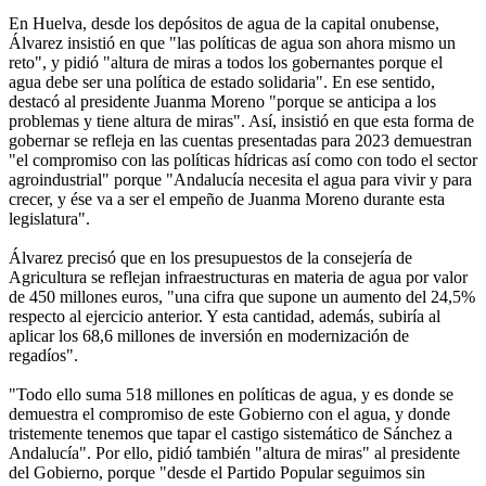
En Huelva, desde los depósitos de agua de la capital onubense,
Álvarez insistió en que "las políticas de agua son ahora mismo un
reto", y pidió "altura de miras a todos los gobernantes porque el
agua debe ser una política de estado solidaria". En ese sentido,
destacó al presidente Juanma Moreno "porque se anticipa a los
problemas y tiene altura de miras". Así, insistió en que esta forma de
gobernar se refleja en las cuentas presentadas para 2023 demuestran
"el compromiso con las políticas hídricas así como con todo el sector
agroindustrial" porque "Andalucía necesita el agua para vivir y para
crecer, y ése va a ser el empeño de Juanma Moreno durante esta
legislatura".
Álvarez precisó que en los presupuestos de la consejería de
Agricultura se reflejan infraestructuras en materia de agua por valor
de 450 millones euros, "una cifra que supone un aumento del 24,5%
respecto al ejercicio anterior. Y esta cantidad, además, subiría al
aplicar los 68,6 millones de inversión en modernización de
regadíos".
"Todo ello suma 518 millones en políticas de agua, y es donde se
demuestra el compromiso de este Gobierno con el agua, y donde
tristemente tenemos que tapar el castigo sistemático de Sánchez a
Andalucía". Por ello, pidió también "altura de miras" al presidente
del Gobierno, porque "desde el Partido Popular seguimos sin