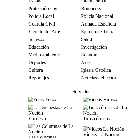
España
Internacional
Protección Civil
Bomberos
Policía Local
Policía Nacional
Guardia Civil
Armada Española
Ejército del Aire
Ejército de Tierra
Sucesos
Salud
Educación
Investigación
Medio ambiente
Economía
Deportes
Arte
Cultura
Iglesia Católica
Reportajes
Noticias del lector
Servicios
Fotos
Vídeos
Encuesta
Tiras cómicas
Vídeos La Noción
Las Columnas