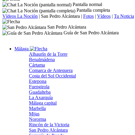
Pantalla normal
Pantalla completa
Vídeos La Noción
|
San Pedro Alcántara
|
Fotos
|
Vídeos
|
Tu Noticia
San Pedro Alcántara
Guía de San Pedro Alcántara
Málaga
Alhaurín de la Torre
Benalmádena
Cártama
Comarca de Antequera
Costa del Sol Occidental
Estepona
Fuengirola
Guadalteba
La Axarquía
Málaga capital
Marbella
Mijas
Nororma
Rincón de la Victoria
San Pedro Alcántara