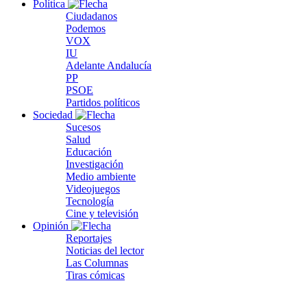
Política
Ciudadanos
Podemos
VOX
IU
Adelante Andalucía
PP
PSOE
Partidos políticos
Sociedad
Sucesos
Salud
Educación
Investigación
Medio ambiente
Videojuegos
Tecnología
Cine y televisión
Opinión
Reportajes
Noticias del lector
Las Columnas
Tiras cómicas