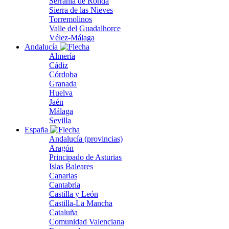
Serranía de Ronda
Sierra de las Nieves
Torremolinos
Valle del Guadalhorce
Vélez-Málaga
Andalucía
Almería
Cádiz
Córdoba
Granada
Huelva
Jaén
Málaga
Sevilla
España
Andalucía (provincias)
Aragón
Principado de Asturias
Islas Baleares
Canarias
Cantabria
Castilla y León
Castilla-La Mancha
Cataluña
Comunidad Valenciana