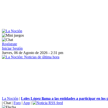
Regístrate
Iniciar Sesión
Jueves, 06 de Agosto de 2026 - 2:31 pm
La Noción
|
Loles López llama a las entidades a participar en los 
|
Chat
|
Foro
|
App
|