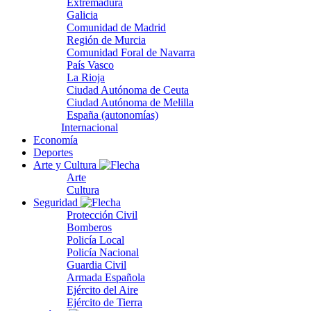
Extremadura
Galicia
Comunidad de Madrid
Región de Murcia
Comunidad Foral de Navarra
País Vasco
La Rioja
Ciudad Autónoma de Ceuta
Ciudad Autónoma de Melilla
España (autonomías)
Internacional
Economía
Deportes
Arte y Cultura
Arte
Cultura
Seguridad
Protección Civil
Bomberos
Policía Local
Policía Nacional
Guardia Civil
Armada Española
Ejército del Aire
Ejército de Tierra