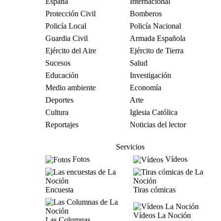
España
Internacional
Protección Civil
Bomberos
Policía Local
Policía Nacional
Guardia Civil
Armada Española
Ejército del Aire
Ejército de Tierra
Sucesos
Salud
Educación
Investigación
Medio ambiente
Economía
Deportes
Arte
Cultura
Iglesia Católica
Reportajes
Noticias del lector
Servicios
Fotos
Vídeos
Encuesta
Tiras cómicas
Vídeos La Noción
Las Columnas