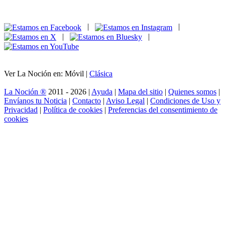
|
|
|
|
Ver La Noción en: Móvil |
Clásica
La Noción ®
2011 - 2026 |
Ayuda
|
Mapa del sitio
|
Quienes somos
|
Envíanos tu Noticia
|
Contacto
|
Aviso Legal
|
Condiciones de Uso y
Privacidad
|
Política de cookies
|
Preferencias del consentimiento de
cookies