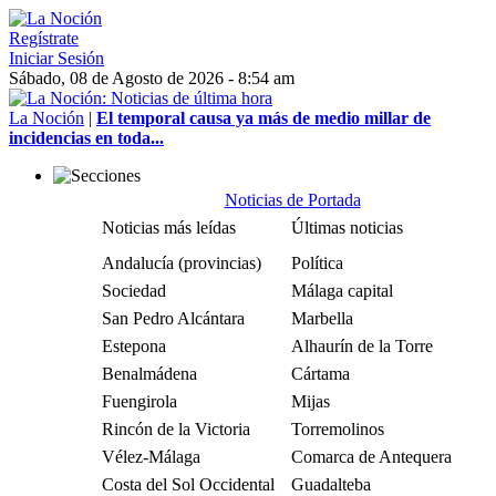
Regístrate
Iniciar Sesión
Sábado, 08 de Agosto de 2026 - 8:54 am
La Noción
|
El temporal causa ya más de medio millar de
incidencias en toda...
Noticias de Portada
Noticias más leídas
Últimas noticias
Andalucía (provincias)
Política
Sociedad
Málaga capital
San Pedro Alcántara
Marbella
Estepona
Alhaurín de la Torre
Benalmádena
Cártama
Fuengirola
Mijas
Rincón de la Victoria
Torremolinos
Vélez-Málaga
Comarca de Antequera
Costa del Sol Occidental
Guadalteba