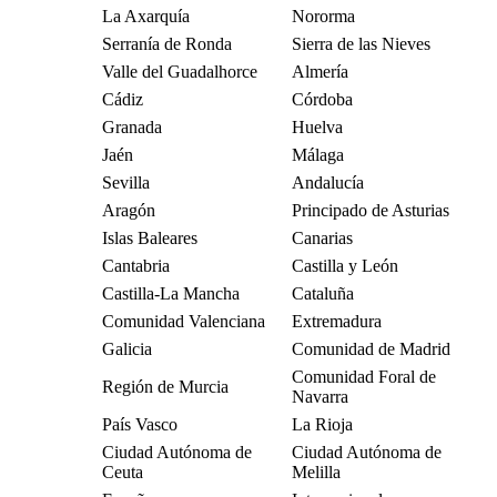
La Axarquía
Nororma
Serranía de Ronda
Sierra de las Nieves
Valle del Guadalhorce
Almería
Cádiz
Córdoba
Granada
Huelva
Jaén
Málaga
Sevilla
Andalucía
Aragón
Principado de Asturias
Islas Baleares
Canarias
Cantabria
Castilla y León
Castilla-La Mancha
Cataluña
Comunidad Valenciana
Extremadura
Galicia
Comunidad de Madrid
Comunidad Foral de
Región de Murcia
Navarra
País Vasco
La Rioja
Ciudad Autónoma de
Ciudad Autónoma de
Ceuta
Melilla