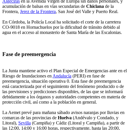
Algeciras
en la Avenida Virgen de Europa sin daños personales, y
acumulación de balsas en vías secundarias de
Chiclana
de la
Frontera,
Jerez de la Frontera
, San José del Valle y Puerto Real.
En Córdoba, la Policía Local ha solicitado el corte de la carretera
CO-9018 en Hornachuelos por la dificultad de tránsito debido al
agua en el acceso al monasterio de Santa María de las Escalonias.
Fase de preemergencia
La Junta mantiene activo el Plan Especial de Emergencias ante en el
Riesgo de Inundaciones en
Andalucía
(PERI) en fase de
preemergencia, situación operativa 0. Esta fase de preemergencia
está caracterizada por el seguimiento del fenómeno producido o de
las previsiones y predicciones disponibles, de las que se informará
debidamente a los órganos y autoridades competentes en materia de
protección civil, así como a la población en general.
La Aemet prevé para mañana sábado avisos naranjas por lluvias en
comarcas de las provincias de
Huelva
(Andévalo y Condado, y
Litoral),
Sevilla
(Campiña) y Cádiz (Litoral y Campiña), a partir de
las 12:00, 14:00 y 16:00 horas, respectivamente, hasta las 20:00,