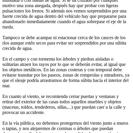
inundada o con balsas de agua. Si se ha cruzado por cualquier
motivo una zona anegada, después hay que probar con ligeras
pulsaciones los frenos. Si además nos vemos sorprendidos por una
fuerte crecida de agua dentro del vehículo hay que prepararse para
abandonarlo inmediatamente cuando el agua sobrepase el eje de la
rueda.
Tampoco se debe acampar ni estacionar cerca de los cauces de los
ríos aunque estén secos para evitar ser sorprendidos por una súbita
crecida de agua.
En el campo y con tormenta los árboles y piedras aisladas o
solitarias atraen los rayos por lo que se deberán evitar, al igual que
los objetos metálicos. En las zonas costeras y con temporal debe
evitarse transitar por los paseos, zonas de rompeolas y miradores, ya
que el oleaje podría arrastrarnos de forma súbita hacia el interior del
mar.
En cuanto al viento, se recomienda cerrar puertas y ventanas y
retirar del exterior de las casas todos aquellos muebles y objetos
(macetas, toldos, tendederos, sillas,...) que puedan caer a la calle y
provocar un accidente.
En la vía pública, no debemos protegernos del viento junto a muros
o tapias, y nos alejaremos de cornisas o árboles que puedan