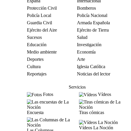
España
Internacional
Protección Civil
Bomberos
Policía Local
Policía Nacional
Guardia Civil
Armada Española
Ejército del Aire
Ejército de Tierra
Sucesos
Salud
Educación
Investigación
Medio ambiente
Economía
Deportes
Arte
Cultura
Iglesia Católica
Reportajes
Noticias del lector
Servicios
Fotos
Vídeos
Encuesta
Tiras cómicas
Vídeos La Noción
Las Columnas