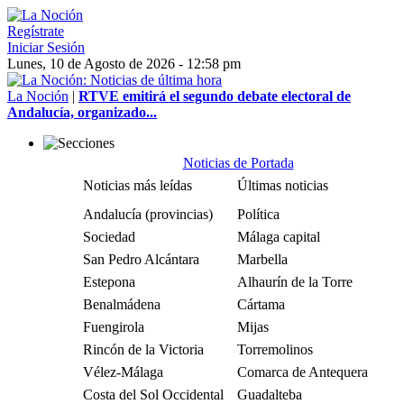
Regístrate
Iniciar Sesión
Lunes, 10 de Agosto de 2026 - 12:58 pm
La Noción
|
RTVE emitirá el segundo debate electoral de
Andalucía, organizado...
Noticias de Portada
Noticias más leídas
Últimas noticias
Andalucía (provincias)
Política
Sociedad
Málaga capital
San Pedro Alcántara
Marbella
Estepona
Alhaurín de la Torre
Benalmádena
Cártama
Fuengirola
Mijas
Rincón de la Victoria
Torremolinos
Vélez-Málaga
Comarca de Antequera
Costa del Sol Occidental
Guadalteba