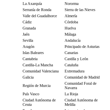
La Axarquía
Nororma
Serranía de Ronda
Sierra de las Nieves
Valle del Guadalhorce
Almería
Cádiz
Córdoba
Granada
Huelva
Jaén
Málaga
Sevilla
Andalucía
Aragón
Principado de Asturias
Islas Baleares
Canarias
Cantabria
Castilla y León
Castilla-La Mancha
Cataluña
Comunidad Valenciana
Extremadura
Galicia
Comunidad de Madrid
Comunidad Foral de
Región de Murcia
Navarra
País Vasco
La Rioja
Ciudad Autónoma de
Ciudad Autónoma de
Ceuta
Melilla