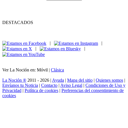
DESTACADOS
|
|
|
|
Ver La Noción en: Móvil |
Clásica
La Noción ®
2011 - 2026 |
Ayuda
|
Mapa del sitio
|
Quienes somos
|
Envíanos tu Noticia
|
Contacto
|
Aviso Legal
|
Condiciones de Uso y
Privacidad
|
Política de cookies
|
Preferencias del consentimiento de
cookies