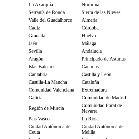
La Axarquía
Nororma
Serranía de Ronda
Sierra de las Nieves
Valle del Guadalhorce
Almería
Cádiz
Córdoba
Granada
Huelva
Jaén
Málaga
Sevilla
Andalucía
Aragón
Principado de Asturias
Islas Baleares
Canarias
Cantabria
Castilla y León
Castilla-La Mancha
Cataluña
Comunidad Valenciana
Extremadura
Galicia
Comunidad de Madrid
Comunidad Foral de
Región de Murcia
Navarra
País Vasco
La Rioja
Ciudad Autónoma de
Ciudad Autónoma de
Ceuta
Melilla