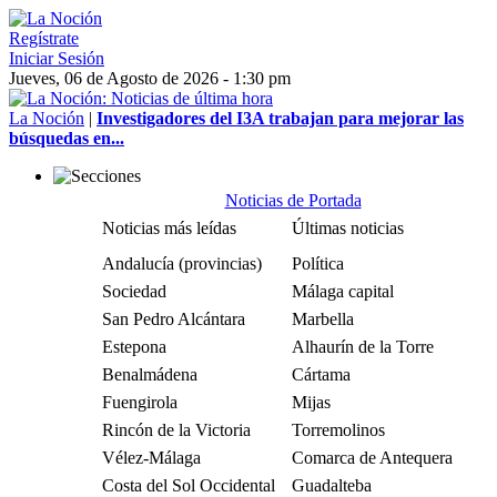
Regístrate
Iniciar Sesión
Jueves, 06 de Agosto de 2026 - 1:30 pm
La Noción
|
Investigadores del I3A trabajan para mejorar las
búsquedas en...
Noticias de Portada
Noticias más leídas
Últimas noticias
Andalucía (provincias)
Política
Sociedad
Málaga capital
San Pedro Alcántara
Marbella
Estepona
Alhaurín de la Torre
Benalmádena
Cártama
Fuengirola
Mijas
Rincón de la Victoria
Torremolinos
Vélez-Málaga
Comarca de Antequera
Costa del Sol Occidental
Guadalteba