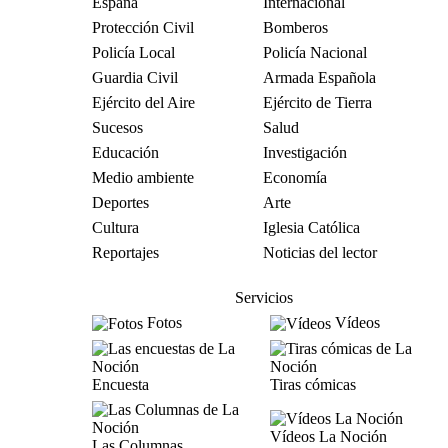
España
Internacional
Protección Civil
Bomberos
Policía Local
Policía Nacional
Guardia Civil
Armada Española
Ejército del Aire
Ejército de Tierra
Sucesos
Salud
Educación
Investigación
Medio ambiente
Economía
Deportes
Arte
Cultura
Iglesia Católica
Reportajes
Noticias del lector
Servicios
Fotos
Vídeos
Encuesta
Tiras cómicas
Vídeos La Noción
Las Columnas