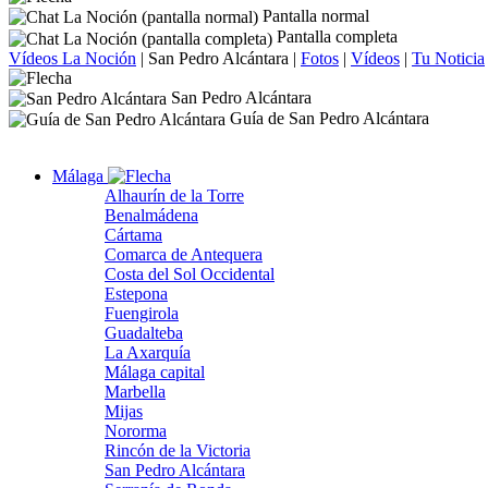
Pantalla normal
Pantalla completa
Vídeos La Noción
|
San Pedro Alcántara
|
Fotos
|
Vídeos
|
Tu Noticia
San Pedro Alcántara
Guía de San Pedro Alcántara
Málaga
Alhaurín de la Torre
Benalmádena
Cártama
Comarca de Antequera
Costa del Sol Occidental
Estepona
Fuengirola
Guadalteba
La Axarquía
Málaga capital
Marbella
Mijas
Nororma
Rincón de la Victoria
San Pedro Alcántara