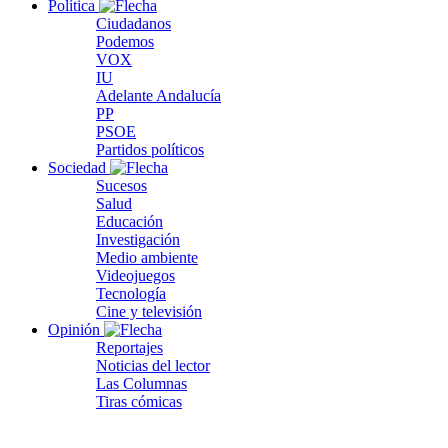
Política
Ciudadanos
Podemos
VOX
IU
Adelante Andalucía
PP
PSOE
Partidos políticos
Sociedad
Sucesos
Salud
Educación
Investigación
Medio ambiente
Videojuegos
Tecnología
Cine y televisión
Opinión
Reportajes
Noticias del lector
Las Columnas
Tiras cómicas