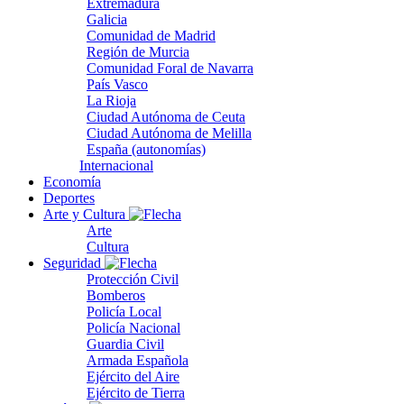
Extremadura
Galicia
Comunidad de Madrid
Región de Murcia
Comunidad Foral de Navarra
País Vasco
La Rioja
Ciudad Autónoma de Ceuta
Ciudad Autónoma de Melilla
España (autonomías)
Internacional
Economía
Deportes
Arte y Cultura
Arte
Cultura
Seguridad
Protección Civil
Bomberos
Policía Local
Policía Nacional
Guardia Civil
Armada Española
Ejército del Aire
Ejército de Tierra