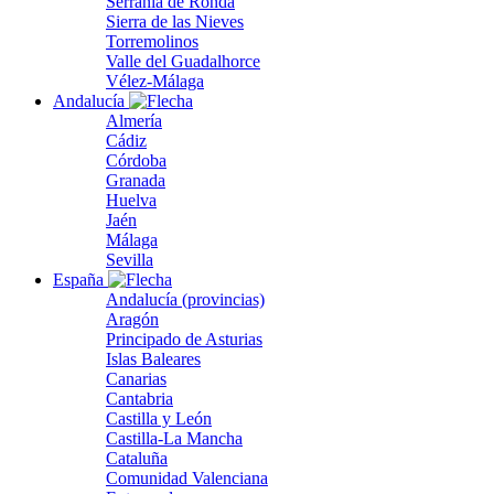
Serranía de Ronda
Sierra de las Nieves
Torremolinos
Valle del Guadalhorce
Vélez-Málaga
Andalucía
Almería
Cádiz
Córdoba
Granada
Huelva
Jaén
Málaga
Sevilla
España
Andalucía (provincias)
Aragón
Principado de Asturias
Islas Baleares
Canarias
Cantabria
Castilla y León
Castilla-La Mancha
Cataluña
Comunidad Valenciana