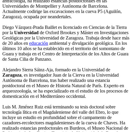
antracología, ha realizado estancias postdoctorales en las
Universidades de Montpellier y Autónoma de Barcelona.
Actualmente codirige las excavaciones en la cueva P5 (Aguilón,
Zaragoza), ocupada por neandertales.
Diego Vázquez-Prada Baillet es licenciado en Ciencias de la Tierra
por la
Universidad
de Oxford Brookes y Máster en Investigaciones
Geológicas por la Universidad de Zaragoza. Trabaja desde hace más
de 20 años en
educación
ambiental y divulgación geológica. En los
últimos 10 años se ha establecido en el territorio del somontano de
Guara y trabaja en el Centro de Interpretación de los Altos de Guara
de Santa Cilia de Panzano.
Alejandro Sierra Sáinz-Aja, formado en la Universidad de
Zaragoza
, es investigador Juan de la Cierva en la Universidad
Autónoma de Barcelona, tras haber realizado una estancia
postdoctoral en el Museo de Historia Natural de París. Experto en
arqueozoología, se ha especializado en el estudio de los procesos de
domesticación en el Mediterráneo occidental.
Luis M. Jiménez Ruiz está terminando su tesis doctoral sobre
tecnología lítica en el Magdaleniense del valle del Ebro, lo que
incluye un estudio en profundidad sobre el campamento de
cazadores-recolectores magdalenienses de la cueva de Chaves. Ha
realizado estancias predoctorales en Burdeos, el Museo Nacional de