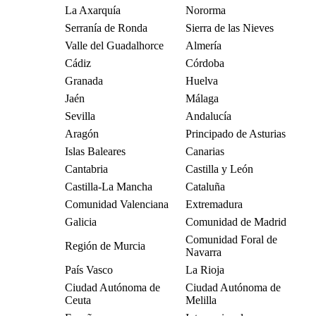
La Axarquía
Nororma
Serranía de Ronda
Sierra de las Nieves
Valle del Guadalhorce
Almería
Cádiz
Córdoba
Granada
Huelva
Jaén
Málaga
Sevilla
Andalucía
Aragón
Principado de Asturias
Islas Baleares
Canarias
Cantabria
Castilla y León
Castilla-La Mancha
Cataluña
Comunidad Valenciana
Extremadura
Galicia
Comunidad de Madrid
Comunidad Foral de
Región de Murcia
Navarra
País Vasco
La Rioja
Ciudad Autónoma de
Ciudad Autónoma de
Ceuta
Melilla