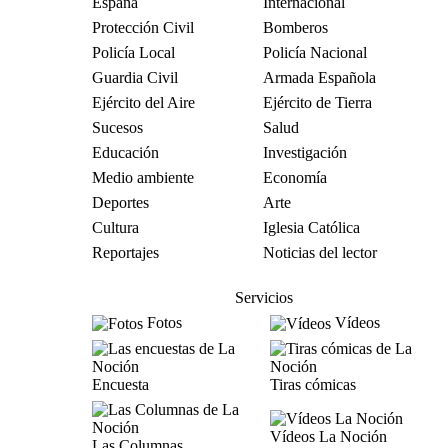
España
Internacional
Protección Civil
Bomberos
Policía Local
Policía Nacional
Guardia Civil
Armada Española
Ejército del Aire
Ejército de Tierra
Sucesos
Salud
Educación
Investigación
Medio ambiente
Economía
Deportes
Arte
Cultura
Iglesia Católica
Reportajes
Noticias del lector
Servicios
Fotos
Vídeos
Encuesta
Tiras cómicas
Vídeos La Noción
Las Columnas