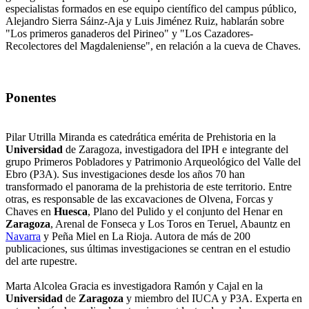
especialistas formados en ese equipo científico del campus público,
Alejandro Sierra Sáinz-Aja y Luis Jiménez Ruiz, hablarán sobre
"Los primeros ganaderos del Pirineo" y "Los Cazadores-
Recolectores del Magdaleniense", en relación a la cueva de Chaves.
Ponentes
Pilar Utrilla Miranda es catedrática emérita de Prehistoria en la
Universidad
de Zaragoza, investigadora del IPH e integrante del
grupo Primeros Pobladores y Patrimonio Arqueológico del Valle del
Ebro (P3A). Sus investigaciones desde los años 70 han
transformado el panorama de la prehistoria de este territorio. Entre
otras, es responsable de las excavaciones de Olvena, Forcas y
Chaves en
Huesca
, Plano del Pulido y el conjunto del Henar en
Zaragoza
, Arenal de Fonseca y Los Toros en Teruel, Abauntz en
Navarra
y Peña Miel en La Rioja. Autora de más de 200
publicaciones, sus últimas investigaciones se centran en el estudio
del arte rupestre.
Marta Alcolea Gracia es investigadora Ramón y Cajal en la
Universidad
de
Zaragoza
y miembro del IUCA y P3A. Experta en