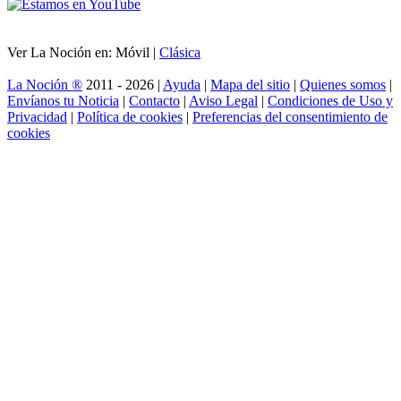
Ver La Noción en: Móvil |
Clásica
La Noción ®
2011 - 2026 |
Ayuda
|
Mapa del sitio
|
Quienes somos
|
Envíanos tu Noticia
|
Contacto
|
Aviso Legal
|
Condiciones de Uso y
Privacidad
|
Política de cookies
|
Preferencias del consentimiento de
cookies