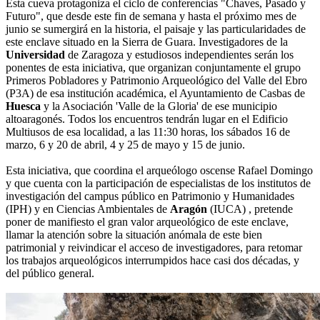
Esta cueva protagoniza el ciclo de conferencias "Chaves, Pasado y
Futuro", que desde este fin de semana y hasta el próximo mes de
junio se sumergirá en la historia, el paisaje y las particularidades de
este enclave situado en la Sierra de Guara. Investigadores de la
Universidad
de Zaragoza y estudiosos independientes serán los
ponentes de esta iniciativa, que organizan conjuntamente el grupo
Primeros Pobladores y Patrimonio Arqueológico del Valle del Ebro
(P3A) de esa institución académica, el Ayuntamiento de Casbas de
Huesca
y la Asociación 'Valle de la Gloria' de ese municipio
altoaragonés. Todos los encuentros tendrán lugar en el Edificio
Multiusos de esa localidad, a las 11:30 horas, los sábados 16 de
marzo, 6 y 20 de abril, 4 y 25 de mayo y 15 de junio.
Esta iniciativa, que coordina el arqueólogo oscense Rafael Domingo
y que cuenta con la participación de especialistas de los institutos de
investigación del campus público en Patrimonio y Humanidades
(IPH) y en Ciencias Ambientales de
Aragón
(IUCA) , pretende
poner de manifiesto el gran valor arqueológico de este enclave,
llamar la atención sobre la situación anómala de este bien
patrimonial y reivindicar el acceso de investigadores, para retomar
los trabajos arqueológicos interrumpidos hace casi dos décadas, y
del público general.