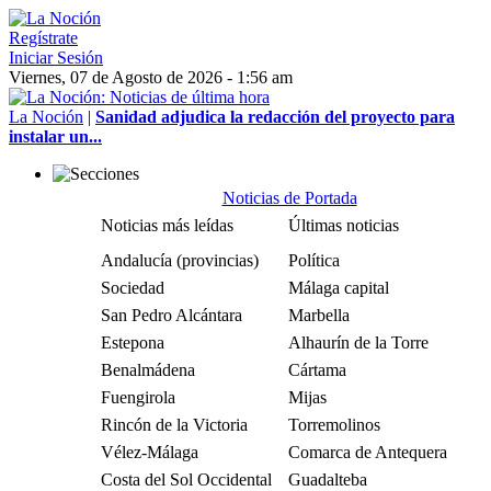
Regístrate
Iniciar Sesión
Viernes, 07 de Agosto de 2026 - 1:56 am
La Noción
|
Sanidad adjudica la redacción del proyecto para
instalar un...
Noticias de Portada
Noticias más leídas
Últimas noticias
Andalucía (provincias)
Política
Sociedad
Málaga capital
San Pedro Alcántara
Marbella
Estepona
Alhaurín de la Torre
Benalmádena
Cártama
Fuengirola
Mijas
Rincón de la Victoria
Torremolinos
Vélez-Málaga
Comarca de Antequera
Costa del Sol Occidental
Guadalteba