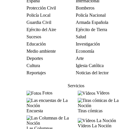
España
Internacional
Protección Civil
Bomberos
Policía Local
Policía Nacional
Guardia Civil
Armada Española
Ejército del Aire
Ejército de Tierra
Sucesos
Salud
Educación
Investigación
Medio ambiente
Economía
Deportes
Arte
Cultura
Iglesia Católica
Reportajes
Noticias del lector
Servicios
Fotos
Vídeos
Encuesta
Tiras cómicas
Vídeos La Noción
Las Columnas