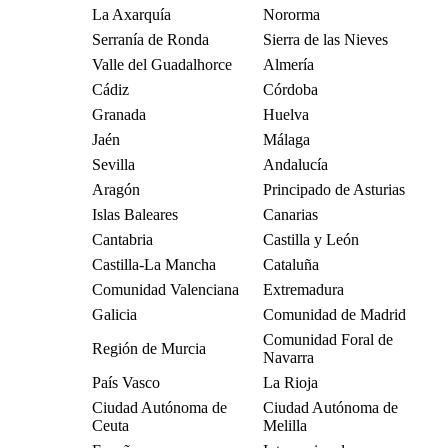
La Axarquía
Nororma
Serranía de Ronda
Sierra de las Nieves
Valle del Guadalhorce
Almería
Cádiz
Córdoba
Granada
Huelva
Jaén
Málaga
Sevilla
Andalucía
Aragón
Principado de Asturias
Islas Baleares
Canarias
Cantabria
Castilla y León
Castilla-La Mancha
Cataluña
Comunidad Valenciana
Extremadura
Galicia
Comunidad de Madrid
Comunidad Foral de
Región de Murcia
Navarra
País Vasco
La Rioja
Ciudad Autónoma de
Ciudad Autónoma de
Ceuta
Melilla