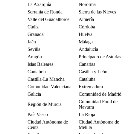
La Axarquía
Nororma
Serranía de Ronda
Sierra de las Nieves
Valle del Guadalhorce
Almería
Cádiz
Córdoba
Granada
Huelva
Jaén
Málaga
Sevilla
Andalucía
Aragón
Principado de Asturias
Islas Baleares
Canarias
Cantabria
Castilla y León
Castilla-La Mancha
Cataluña
Comunidad Valenciana
Extremadura
Galicia
Comunidad de Madrid
Comunidad Foral de
Región de Murcia
Navarra
País Vasco
La Rioja
Ciudad Autónoma de
Ciudad Autónoma de
Ceuta
Melilla