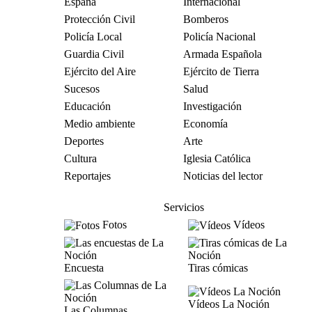
España
Internacional
Protección Civil
Bomberos
Policía Local
Policía Nacional
Guardia Civil
Armada Española
Ejército del Aire
Ejército de Tierra
Sucesos
Salud
Educación
Investigación
Medio ambiente
Economía
Deportes
Arte
Cultura
Iglesia Católica
Reportajes
Noticias del lector
Servicios
Fotos
Vídeos
Encuesta
Tiras cómicas
Vídeos La Noción
Las Columnas