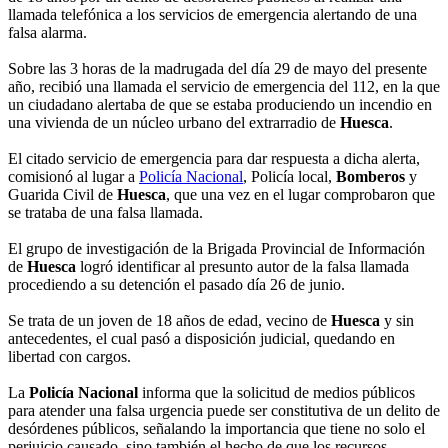
llamada telefónica a los servicios de emergencia alertando de una
falsa alarma.
Sobre las 3 horas de la madrugada del día 29 de mayo del presente
año, recibió una llamada el servicio de emergencia del 112, en la que
un ciudadano alertaba de que se estaba produciendo un incendio en
una vivienda de un núcleo urbano del extrarradio de
Huesca
.
El citado servicio de emergencia para dar respuesta a dicha alerta,
comisionó al lugar a
Policía Nacional
, Policía local,
Bomberos
y
Guarida Civil de
Huesca
, que una vez en el lugar comprobaron que
se trataba de una falsa llamada.
El grupo de investigación de la Brigada Provincial de Información
de
Huesca
logró identificar al presunto autor de la falsa llamada
procediendo a su detención el pasado día 26 de junio.
Se trata de un joven de 18 años de edad, vecino de
Huesca
y sin
antecedentes, el cual pasó a disposición judicial, quedando en
libertad con cargos.
La
Policía Nacional
informa que la solicitud de medios públicos
para atender una falsa urgencia puede ser constitutiva de un delito de
desórdenes públicos, señalando la importancia que tiene no solo el
perjuicio causado, sino también el hecho de que los recursos