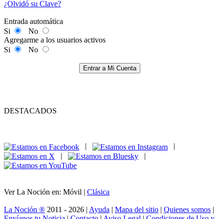
¿Olvidó su Clave?
Entrada automática
Si
No
Agregarme a los usuarios activos
Si
No
Entrar a Mi Cuenta
DESTACADOS
|
|
|
|
Ver La Noción en: Móvil |
Clásica
La Noción ®
2011 - 2026 |
Ayuda
|
Mapa del sitio
|
Quienes somos
|
Envíanos tu Noticia
|
Contacto
|
Aviso Legal
|
Condiciones de Uso y