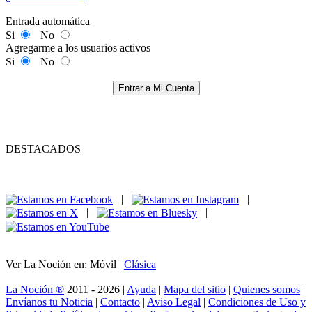
Entrada automática
Si
No
Agregarme a los usuarios activos
Si
No
Entrar a Mi Cuenta
DESTACADOS
|
|
|
|
Ver La Noción en: Móvil |
Clásica
La Noción ®
2011 - 2026 |
Ayuda
|
Mapa del sitio
|
Quienes somos
|
Envíanos tu Noticia
|
Contacto
|
Aviso Legal
|
Condiciones de Uso y