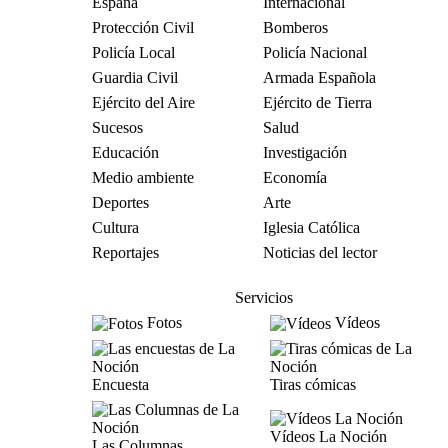
España
Internacional
Protección Civil
Bomberos
Policía Local
Policía Nacional
Guardia Civil
Armada Española
Ejército del Aire
Ejército de Tierra
Sucesos
Salud
Educación
Investigación
Medio ambiente
Economía
Deportes
Arte
Cultura
Iglesia Católica
Reportajes
Noticias del lector
Servicios
Fotos
Vídeos
Encuesta
Tiras cómicas
Vídeos La Noción
Las Columnas