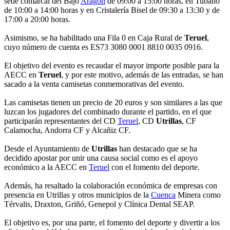
sede comarcal del Bajo
Aragón
de 09:00 a 15:00 horas, en Tubaño
de 10:00 a 14:00 horas y en Cristalería Bisel de 09:30 a 13:30 y de
17:00 a 20:00 horas.
Asimismo, se ha habilitado una Fila 0 en Caja Rural de
Teruel
,
cuyo número de cuenta es ES73 3080 0001 8810 0035 0916.
El objetivo del evento es recaudar el mayor importe posible para la
AECC en
Teruel
, y por este motivo, además de las entradas, se han
sacado a la venta camisetas conmemorativas del evento.
Las camisetas tienen un precio de 20 euros y son similares a las que
luzcan los jugadores del combinado durante el partido, en el que
participarán representantes del CD
Teruel
, CD
Utrillas
, CF
Calamocha, Andorra CF y Alcañiz CF.
Desde el Ayuntamiento de
Utrillas
han destacado que se ha
decidido apostar por unir una causa social como es el apoyo
económico a la AECC en
Teruel
con el fomento del deporte.
Además, ha resaltado la colaboración económica de empresas con
presencia en Utrillas y otros municipios de la
Cuenca
Minera como
Térvalis, Draxton, Griñó, Genepol y Clínica Dental SEAP.
El objetivo es, por una parte, el fomento del deporte y divertir a los