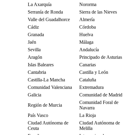
La Axarquía
Nororma
Serranía de Ronda
Sierra de las Nieves
Valle del Guadalhorce
Almería
Cádiz
Córdoba
Granada
Huelva
Jaén
Málaga
Sevilla
Andalucía
Aragón
Principado de Asturias
Islas Baleares
Canarias
Cantabria
Castilla y León
Castilla-La Mancha
Cataluña
Comunidad Valenciana
Extremadura
Galicia
Comunidad de Madrid
Comunidad Foral de
Región de Murcia
Navarra
País Vasco
La Rioja
Ciudad Autónoma de
Ciudad Autónoma de
Ceuta
Melilla