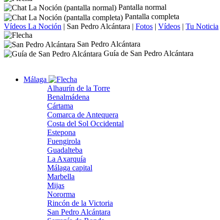
Pantalla normal
Pantalla completa
Vídeos La Noción
|
San Pedro Alcántara
|
Fotos
|
Vídeos
|
Tu Noticia
San Pedro Alcántara
Guía de San Pedro Alcántara
Málaga
Alhaurín de la Torre
Benalmádena
Cártama
Comarca de Antequera
Costa del Sol Occidental
Estepona
Fuengirola
Guadalteba
La Axarquía
Málaga capital
Marbella
Mijas
Nororma
Rincón de la Victoria
San Pedro Alcántara