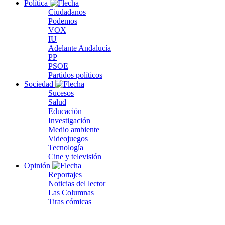
Política
Ciudadanos
Podemos
VOX
IU
Adelante Andalucía
PP
PSOE
Partidos políticos
Sociedad
Sucesos
Salud
Educación
Investigación
Medio ambiente
Videojuegos
Tecnología
Cine y televisión
Opinión
Reportajes
Noticias del lector
Las Columnas
Tiras cómicas