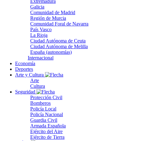
Extremadura
Galicia
Comunidad de Madrid
Región de Murcia
Comunidad Foral de Navarra
País Vasco
La Rioja
Ciudad Autónoma de Ceuta
Ciudad Autónoma de Melilla
España (autonomías)
Internacional
Economía
Deportes
Arte y Cultura
Arte
Cultura
Seguridad
Protección Civil
Bomberos
Policía Local
Policía Nacional
Guardia Civil
Armada Española
Ejército del Aire
Ejército de Tierra