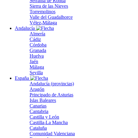
Serranía de Ronda
Sierra de las Nieves
Torremolinos
Valle del Guadalhorce
Vélez-Málaga
Andalucía
Almería
Cádiz
Córdoba
Granada
Huelva
Jaén
Málaga
Sevilla
España
Andalucía (provincias)
Aragón
Principado de Asturias
Islas Baleares
Canarias
Cantabria
Castilla y León
Castilla-La Mancha
Cataluña
Comunidad Valenciana