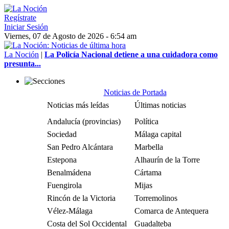
Regístrate
Iniciar Sesión
Viernes, 07 de Agosto de 2026 - 6:54 am
La Noción
|
La Policía Nacional detiene a una cuidadora como
presunta...
Noticias de Portada
Noticias más leídas
Últimas noticias
Andalucía (provincias)
Política
Sociedad
Málaga capital
San Pedro Alcántara
Marbella
Estepona
Alhaurín de la Torre
Benalmádena
Cártama
Fuengirola
Mijas
Rincón de la Victoria
Torremolinos
Vélez-Málaga
Comarca de Antequera
Costa del Sol Occidental
Guadalteba