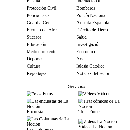
España
Internacional
Protección Civil
Bomberos
Policía Local
Policía Nacional
Guardia Civil
Armada Española
Ejército del Aire
Ejército de Tierra
Sucesos
Salud
Educación
Investigación
Medio ambiente
Economía
Deportes
Arte
Cultura
Iglesia Católica
Reportajes
Noticias del lector
Servicios
Fotos
Vídeos
Encuesta
Tiras cómicas
Vídeos La Noción
Las Columnas