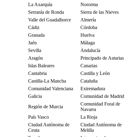
La Axarquía
Nororma
Serranía de Ronda
Sierra de las Nieves
Valle del Guadalhorce
Almería
Cádiz
Córdoba
Granada
Huelva
Jaén
Málaga
Sevilla
Andalucía
Aragón
Principado de Asturias
Islas Baleares
Canarias
Cantabria
Castilla y León
Castilla-La Mancha
Cataluña
Comunidad Valenciana
Extremadura
Galicia
Comunidad de Madrid
Comunidad Foral de
Región de Murcia
Navarra
País Vasco
La Rioja
Ciudad Autónoma de
Ciudad Autónoma de
Ceuta
Melilla