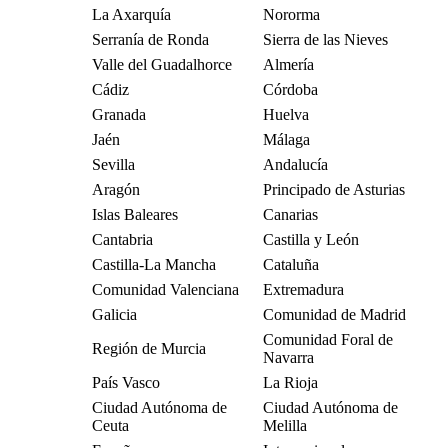
La Axarquía
Nororma
Serranía de Ronda
Sierra de las Nieves
Valle del Guadalhorce
Almería
Cádiz
Córdoba
Granada
Huelva
Jaén
Málaga
Sevilla
Andalucía
Aragón
Principado de Asturias
Islas Baleares
Canarias
Cantabria
Castilla y León
Castilla-La Mancha
Cataluña
Comunidad Valenciana
Extremadura
Galicia
Comunidad de Madrid
Comunidad Foral de
Región de Murcia
Navarra
País Vasco
La Rioja
Ciudad Autónoma de
Ciudad Autónoma de
Ceuta
Melilla