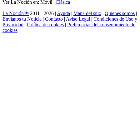
Ver La Noción en: Móvil |
Clásica
La Noción ®
2011 - 2026 |
Ayuda
|
Mapa del sitio
|
Quienes somos
|
Envíanos tu Noticia
|
Contacto
|
Aviso Legal
|
Condiciones de Uso y
Privacidad
|
Política de cookies
|
Preferencias del consentimiento de
cookies