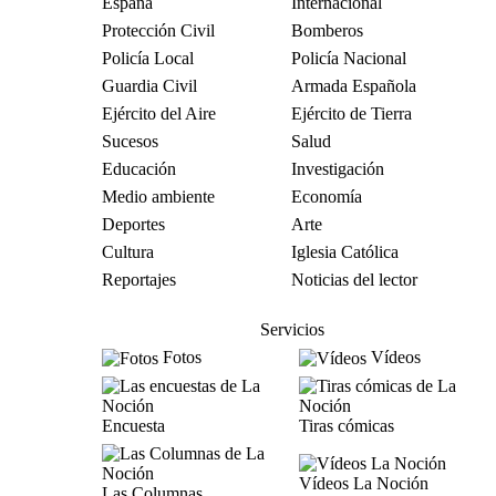
España
Internacional
Protección Civil
Bomberos
Policía Local
Policía Nacional
Guardia Civil
Armada Española
Ejército del Aire
Ejército de Tierra
Sucesos
Salud
Educación
Investigación
Medio ambiente
Economía
Deportes
Arte
Cultura
Iglesia Católica
Reportajes
Noticias del lector
Servicios
Fotos
Vídeos
Encuesta
Tiras cómicas
Vídeos La Noción
Las Columnas