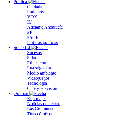
Política
Ciudadanos
Podemos
VOX
IU
Adelante Andalucía
PP
PSOE
Partidos políticos
Sociedad
Sucesos
Salud
Educación
Investigación
Medio ambiente
Videojuegos
Tecnología
Cine y televisión
Opinión
Reportajes
Noticias del lector
Las Columnas
Tiras cómicas