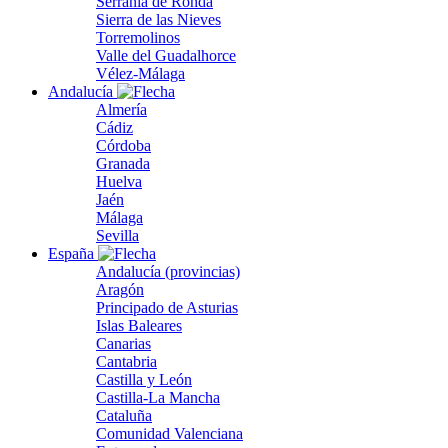
Serranía de Ronda
Sierra de las Nieves
Torremolinos
Valle del Guadalhorce
Vélez-Málaga
Andalucía
Almería
Cádiz
Córdoba
Granada
Huelva
Jaén
Málaga
Sevilla
España
Andalucía (provincias)
Aragón
Principado de Asturias
Islas Baleares
Canarias
Cantabria
Castilla y León
Castilla-La Mancha
Cataluña
Comunidad Valenciana