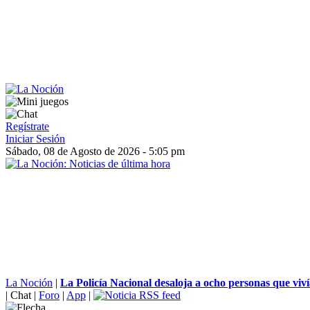
Regístrate
Iniciar Sesión
Sábado, 08 de Agosto de 2026 - 5:05 pm
La Noción
|
La Policía Nacional desaloja a ocho personas que viví
|
Chat
|
Foro
|
App
|