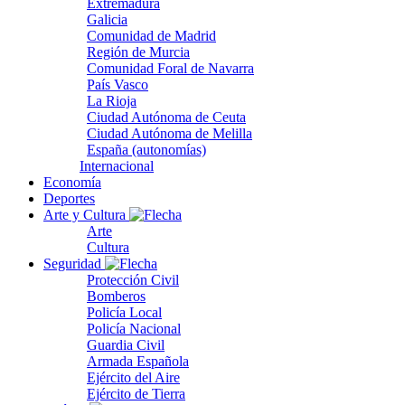
Extremadura
Galicia
Comunidad de Madrid
Región de Murcia
Comunidad Foral de Navarra
País Vasco
La Rioja
Ciudad Autónoma de Ceuta
Ciudad Autónoma de Melilla
España (autonomías)
Internacional
Economía
Deportes
Arte y Cultura
Arte
Cultura
Seguridad
Protección Civil
Bomberos
Policía Local
Policía Nacional
Guardia Civil
Armada Española
Ejército del Aire
Ejército de Tierra