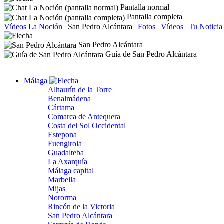
Pantalla normal
Pantalla completa
Vídeos La Noción
|
San Pedro Alcántara
|
Fotos
|
Vídeos
|
Tu Noticia
San Pedro Alcántara
Guía de San Pedro Alcántara
Málaga
Alhaurín de la Torre
Benalmádena
Cártama
Comarca de Antequera
Costa del Sol Occidental
Estepona
Fuengirola
Guadalteba
La Axarquía
Málaga capital
Marbella
Mijas
Nororma
Rincón de la Victoria
San Pedro Alcántara