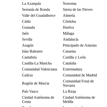
La Axarquía
Nororma
Serranía de Ronda
Sierra de las Nieves
Valle del Guadalhorce
Almería
Cádiz
Córdoba
Granada
Huelva
Jaén
Málaga
Sevilla
Andalucía
Aragón
Principado de Asturias
Islas Baleares
Canarias
Cantabria
Castilla y León
Castilla-La Mancha
Cataluña
Comunidad Valenciana
Extremadura
Galicia
Comunidad de Madrid
Comunidad Foral de
Región de Murcia
Navarra
País Vasco
La Rioja
Ciudad Autónoma de
Ciudad Autónoma de
Ceuta
Melilla