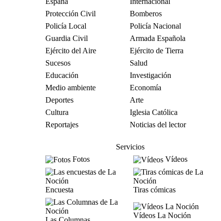
España
Internacional
Protección Civil
Bomberos
Policía Local
Policía Nacional
Guardia Civil
Armada Española
Ejército del Aire
Ejército de Tierra
Sucesos
Salud
Educación
Investigación
Medio ambiente
Economía
Deportes
Arte
Cultura
Iglesia Católica
Reportajes
Noticias del lector
Servicios
Fotos
Vídeos
Encuesta
Tiras cómicas
Vídeos La Noción
Las Columnas