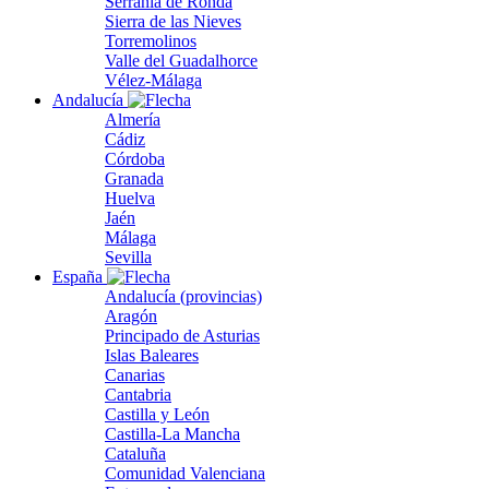
Serranía de Ronda
Sierra de las Nieves
Torremolinos
Valle del Guadalhorce
Vélez-Málaga
Andalucía
Almería
Cádiz
Córdoba
Granada
Huelva
Jaén
Málaga
Sevilla
España
Andalucía (provincias)
Aragón
Principado de Asturias
Islas Baleares
Canarias
Cantabria
Castilla y León
Castilla-La Mancha
Cataluña
Comunidad Valenciana