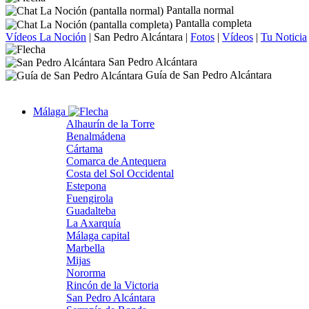
Pantalla normal
Pantalla completa
Vídeos La Noción
|
San Pedro Alcántara
|
Fotos
|
Vídeos
|
Tu Noticia
San Pedro Alcántara
Guía de San Pedro Alcántara
Málaga
Alhaurín de la Torre
Benalmádena
Cártama
Comarca de Antequera
Costa del Sol Occidental
Estepona
Fuengirola
Guadalteba
La Axarquía
Málaga capital
Marbella
Mijas
Nororma
Rincón de la Victoria
San Pedro Alcántara