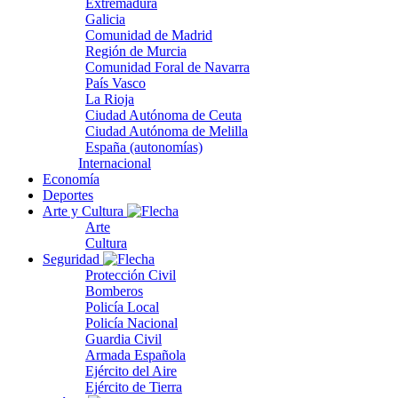
Extremadura
Galicia
Comunidad de Madrid
Región de Murcia
Comunidad Foral de Navarra
País Vasco
La Rioja
Ciudad Autónoma de Ceuta
Ciudad Autónoma de Melilla
España (autonomías)
Internacional
Economía
Deportes
Arte y Cultura
Arte
Cultura
Seguridad
Protección Civil
Bomberos
Policía Local
Policía Nacional
Guardia Civil
Armada Española
Ejército del Aire
Ejército de Tierra