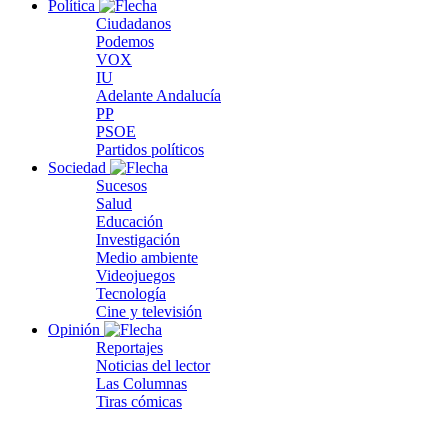
Política
Ciudadanos
Podemos
VOX
IU
Adelante Andalucía
PP
PSOE
Partidos políticos
Sociedad
Sucesos
Salud
Educación
Investigación
Medio ambiente
Videojuegos
Tecnología
Cine y televisión
Opinión
Reportajes
Noticias del lector
Las Columnas
Tiras cómicas