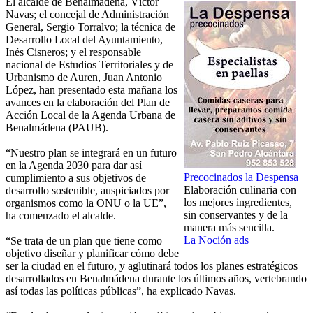
El alcalde de Benalmádena, Víctor
Navas; el concejal de Administración
General, Sergio Torralvo; la técnica de
Desarrollo Local del Ayuntamiento,
Inés Cisneros; y el responsable
nacional de Estudios Territoriales y de
Urbanismo de Auren, Juan Antonio
López, han presentado esta mañana los
avances en la elaboración del Plan de
Acción Local de la Agenda Urbana de
Benalmádena (PAUB).
“Nuestro plan se integrará en un futuro
en la Agenda 2030 para dar así
Precocinados la Despensa
cumplimiento a sus objetivos de
Elaboración culinaria con
desarrollo sostenible, auspiciados por
los mejores ingredientes,
organismos como la ONU o la UE”,
sin conservantes y de la
ha comenzado el alcalde.
manera más sencilla.
La Noción ads
“Se trata de un plan que tiene como
objetivo diseñar y planificar cómo debe
ser la ciudad en el futuro, y aglutinará todos los planes estratégicos
desarrollados en Benalmádena durante los últimos años, vertebrando
así todas las políticas públicas”, ha explicado Navas.