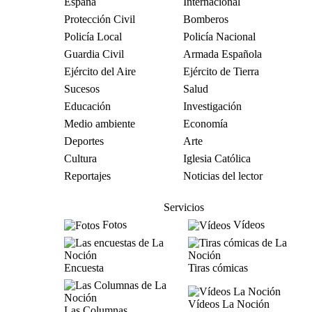
España
Internacional
Protección Civil
Bomberos
Policía Local
Policía Nacional
Guardia Civil
Armada Española
Ejército del Aire
Ejército de Tierra
Sucesos
Salud
Educación
Investigación
Medio ambiente
Economía
Deportes
Arte
Cultura
Iglesia Católica
Reportajes
Noticias del lector
Servicios
Fotos
Vídeos
Encuesta
Tiras cómicas
Vídeos La Noción
Las Columnas