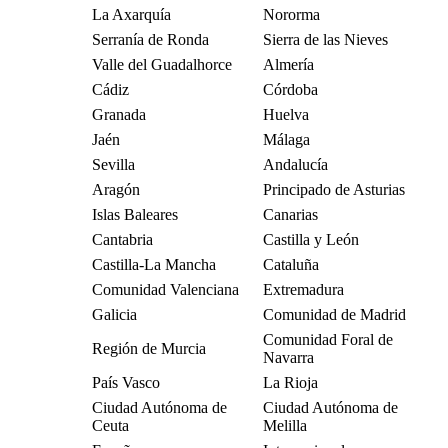
La Axarquía
Nororma
Serranía de Ronda
Sierra de las Nieves
Valle del Guadalhorce
Almería
Cádiz
Córdoba
Granada
Huelva
Jaén
Málaga
Sevilla
Andalucía
Aragón
Principado de Asturias
Islas Baleares
Canarias
Cantabria
Castilla y León
Castilla-La Mancha
Cataluña
Comunidad Valenciana
Extremadura
Galicia
Comunidad de Madrid
Comunidad Foral de
Región de Murcia
Navarra
País Vasco
La Rioja
Ciudad Autónoma de
Ciudad Autónoma de
Ceuta
Melilla