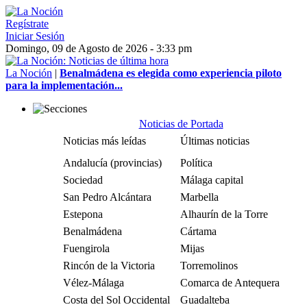
Regístrate
Iniciar Sesión
Domingo, 09 de Agosto de 2026 - 3:33 pm
La Noción
|
Benalmádena es elegida como experiencia piloto
para la implementación...
Noticias de Portada
Noticias más leídas
Últimas noticias
Andalucía (provincias)
Política
Sociedad
Málaga capital
San Pedro Alcántara
Marbella
Estepona
Alhaurín de la Torre
Benalmádena
Cártama
Fuengirola
Mijas
Rincón de la Victoria
Torremolinos
Vélez-Málaga
Comarca de Antequera
Costa del Sol Occidental
Guadalteba