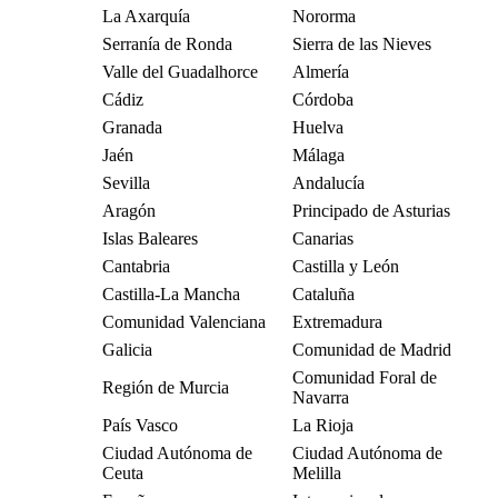
La Axarquía
Nororma
Serranía de Ronda
Sierra de las Nieves
Valle del Guadalhorce
Almería
Cádiz
Córdoba
Granada
Huelva
Jaén
Málaga
Sevilla
Andalucía
Aragón
Principado de Asturias
Islas Baleares
Canarias
Cantabria
Castilla y León
Castilla-La Mancha
Cataluña
Comunidad Valenciana
Extremadura
Galicia
Comunidad de Madrid
Comunidad Foral de
Región de Murcia
Navarra
País Vasco
La Rioja
Ciudad Autónoma de
Ciudad Autónoma de
Ceuta
Melilla