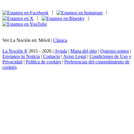
|
|
|
|
Ver La Noción en: Móvil |
Clásica
La Noción ®
2011 - 2026 |
Ayuda
|
Mapa del sitio
|
Quienes somos
|
Envíanos tu Noticia
|
Contacto
|
Aviso Legal
|
Condiciones de Uso y
Privacidad
|
Política de cookies
|
Preferencias del consentimiento de
cookies