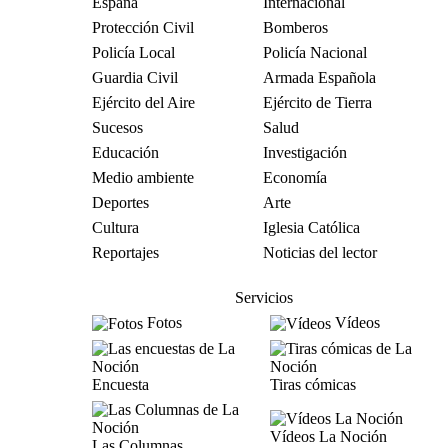
España
Internacional
Protección Civil
Bomberos
Policía Local
Policía Nacional
Guardia Civil
Armada Española
Ejército del Aire
Ejército de Tierra
Sucesos
Salud
Educación
Investigación
Medio ambiente
Economía
Deportes
Arte
Cultura
Iglesia Católica
Reportajes
Noticias del lector
Servicios
Fotos
Vídeos
Encuesta
Tiras cómicas
Vídeos La Noción
Las Columnas