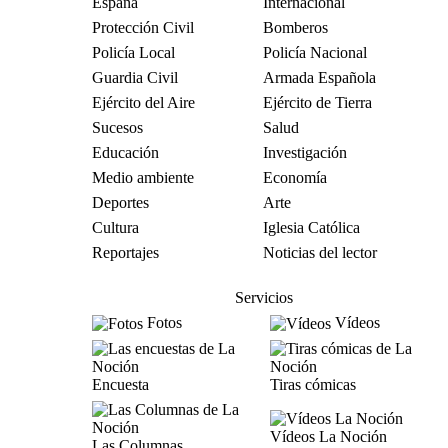
España
Internacional
Protección Civil
Bomberos
Policía Local
Policía Nacional
Guardia Civil
Armada Española
Ejército del Aire
Ejército de Tierra
Sucesos
Salud
Educación
Investigación
Medio ambiente
Economía
Deportes
Arte
Cultura
Iglesia Católica
Reportajes
Noticias del lector
Servicios
Fotos
Vídeos
Encuesta
Tiras cómicas
Vídeos La Noción
Las Columnas