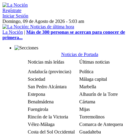
Regístrate
Iniciar Sesión
Domingo, 09 de Agosto de 2026 - 5:03 am
La Noción
|
Más de 300 personas se acercan para conocer de
primera...
Noticias de Portada
Noticias más leídas
Últimas noticias
Andalucía (provincias)
Política
Sociedad
Málaga capital
San Pedro Alcántara
Marbella
Estepona
Alhaurín de la Torre
Benalmádena
Cártama
Fuengirola
Mijas
Rincón de la Victoria
Torremolinos
Vélez-Málaga
Comarca de Antequera
Costa del Sol Occidental
Guadalteba