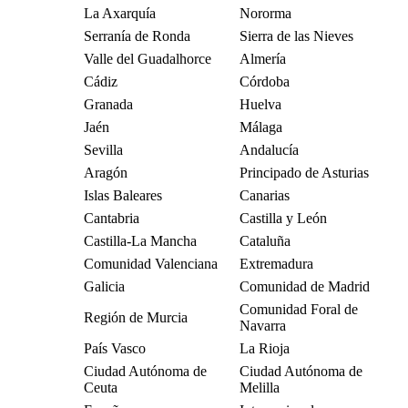
La Axarquía
Nororma
Serranía de Ronda
Sierra de las Nieves
Valle del Guadalhorce
Almería
Cádiz
Córdoba
Granada
Huelva
Jaén
Málaga
Sevilla
Andalucía
Aragón
Principado de Asturias
Islas Baleares
Canarias
Cantabria
Castilla y León
Castilla-La Mancha
Cataluña
Comunidad Valenciana
Extremadura
Galicia
Comunidad de Madrid
Comunidad Foral de
Región de Murcia
Navarra
País Vasco
La Rioja
Ciudad Autónoma de
Ciudad Autónoma de
Ceuta
Melilla