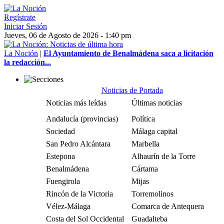
Regístrate
Iniciar Sesión
Jueves, 06 de Agosto de 2026 - 1:40 pm
La Noción
|
El Ayuntamiento de Benalmádena saca a licitación
la redacción...
Noticias de Portada
Noticias más leídas
Últimas noticias
Andalucía (provincias)
Política
Sociedad
Málaga capital
San Pedro Alcántara
Marbella
Estepona
Alhaurín de la Torre
Benalmádena
Cártama
Fuengirola
Mijas
Rincón de la Victoria
Torremolinos
Vélez-Málaga
Comarca de Antequera
Costa del Sol Occidental
Guadalteba