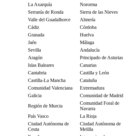
La Axarquía
Nororma
Serranía de Ronda
Sierra de las Nieves
Valle del Guadalhorce
Almería
Cádiz
Córdoba
Granada
Huelva
Jaén
Málaga
Sevilla
Andalucía
Aragón
Principado de Asturias
Islas Baleares
Canarias
Cantabria
Castilla y León
Castilla-La Mancha
Cataluña
Comunidad Valenciana
Extremadura
Galicia
Comunidad de Madrid
Comunidad Foral de
Región de Murcia
Navarra
País Vasco
La Rioja
Ciudad Autónoma de
Ciudad Autónoma de
Ceuta
Melilla