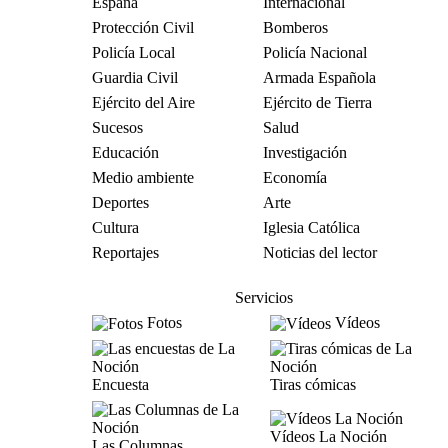
España
Internacional
Protección Civil
Bomberos
Policía Local
Policía Nacional
Guardia Civil
Armada Española
Ejército del Aire
Ejército de Tierra
Sucesos
Salud
Educación
Investigación
Medio ambiente
Economía
Deportes
Arte
Cultura
Iglesia Católica
Reportajes
Noticias del lector
Servicios
Fotos
Vídeos
Encuesta
Tiras cómicas
Vídeos La Noción
Las Columnas