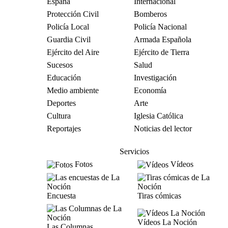
España
Internacional
Protección Civil
Bomberos
Policía Local
Policía Nacional
Guardia Civil
Armada Española
Ejército del Aire
Ejército de Tierra
Sucesos
Salud
Educación
Investigación
Medio ambiente
Economía
Deportes
Arte
Cultura
Iglesia Católica
Reportajes
Noticias del lector
Servicios
Fotos
Vídeos
Encuesta
Tiras cómicas
Vídeos La Noción
Las Columnas