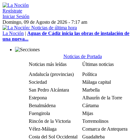
Regístrate
Iniciar Sesión
Domingo, 09 de Agosto de 2026 - 7:17 am
La Noción
|
Aguas de Cádiz inicia las obras de instalación de
una nueva...
Noticias de Portada
Noticias más leídas
Últimas noticias
Andalucía (provincias)
Política
Sociedad
Málaga capital
San Pedro Alcántara
Marbella
Estepona
Alhaurín de la Torre
Benalmádena
Cártama
Fuengirola
Mijas
Rincón de la Victoria
Torremolinos
Vélez-Málaga
Comarca de Antequera
Costa del Sol Occidental
Guadalteba