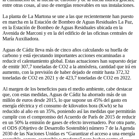
entre otras cosas, al uso de energías renovables en sus instalaciones.
La planta de La Martona se une a las que recientemente han puesto
en marcha en la Estación de Bombeo de Aguas Residuales La Paz,
en la Estación de Bombeo de Aguas Residuales ubicada en la
Avenida de Marconi y en la del edificio de las oficinas centrales de
María Auxiliadora.
Aguas de Cádiz lleva más de cinco años calculando su huella de
carbono y está ejecutando importantes acciones encaminadas a
reducir el calentamiento global. Estas actuaciones han supuesto dejar
de emitir 307,7 toneladas de CO2 a la atmósfera, cantidad que irá en
aumento, con la previsión de haber dejado de emitir hasta 372,32
toneladas de CO2 en 2021 y de 423,7 toneladas de CO2 en 2022.
Al margen de los beneficios para el medio ambiente, cabe destacar
que, con estas medidas, Aguas de Cádiz ha ahorrado más de un
millón de euros desde 2015, lo que supone un 45% del gasto en
energía eléctrica y el consumo de kilovatios hora (Kwh) se ha
reducido al año en un 35%, poniendo así las medidas que permitirán
cumplir con el compromiso del Acuerdo de París de 2015 de reducir
en un 50% la emisión de gases de efecto invernadero. Por otra parte,
el ODS (Objetivo de Desarrollo Sostenible) número 7 de la Agenda
2030 de las Naciones Unidas es “Garantizar el acceso a una energía