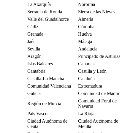
La Axarquía
Nororma
Serranía de Ronda
Sierra de las Nieves
Valle del Guadalhorce
Almería
Cádiz
Córdoba
Granada
Huelva
Jaén
Málaga
Sevilla
Andalucía
Aragón
Principado de Asturias
Islas Baleares
Canarias
Cantabria
Castilla y León
Castilla-La Mancha
Cataluña
Comunidad Valenciana
Extremadura
Galicia
Comunidad de Madrid
Comunidad Foral de
Región de Murcia
Navarra
País Vasco
La Rioja
Ciudad Autónoma de
Ciudad Autónoma de
Ceuta
Melilla