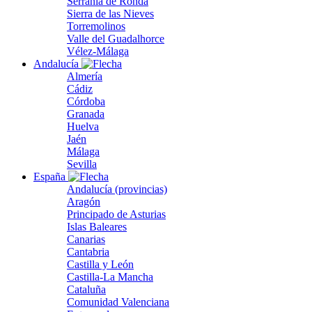
Serranía de Ronda
Sierra de las Nieves
Torremolinos
Valle del Guadalhorce
Vélez-Málaga
Andalucía
Almería
Cádiz
Córdoba
Granada
Huelva
Jaén
Málaga
Sevilla
España
Andalucía (provincias)
Aragón
Principado de Asturias
Islas Baleares
Canarias
Cantabria
Castilla y León
Castilla-La Mancha
Cataluña
Comunidad Valenciana