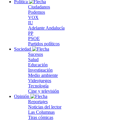
Política
Ciudadanos
Podemos
VOX
IU
Adelante Andalucía
PP
PSOE
Partidos políticos
Sociedad
Sucesos
Salud
Educación
Investigación
Medio ambiente
Videojuegos
Tecnología
Cine y televisión
Opinión
Reportajes
Noticias del lector
Las Columnas
Tiras cómicas