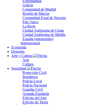
Extremadura
Galicia
Comunidad de Madrid
Región de Murcia
Comunidad Foral de Navarra
País Vasco
La Rioja
Ciudad Autónoma de Ceuta
Ciudad Autónoma de Melilla
España (autonomías)
Internacional
Economía
Deportes
Arte y Cultura
Arte
Cultura
Seguridad
Protección Civil
Bomberos
Policía Local
Policía Nacional
Guardia Civil
Armada Española
Ejército del Aire
Ejército de Tierra