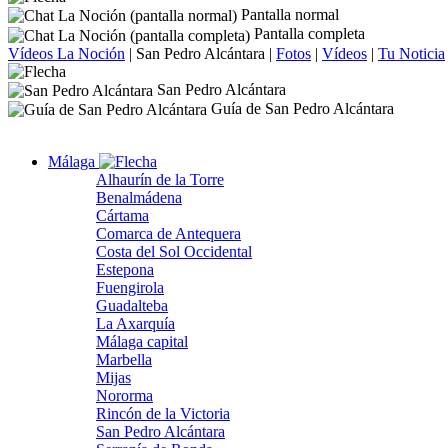
Pantalla normal
Pantalla completa
Vídeos La Noción
|
San Pedro Alcántara
|
Fotos
|
Vídeos
|
Tu Noticia
San Pedro Alcántara
Guía de San Pedro Alcántara
Málaga
Alhaurín de la Torre
Benalmádena
Cártama
Comarca de Antequera
Costa del Sol Occidental
Estepona
Fuengirola
Guadalteba
La Axarquía
Málaga capital
Marbella
Mijas
Nororma
Rincón de la Victoria
San Pedro Alcántara