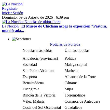
Regístrate
Iniciar Sesión
Domingo, 09 de Agosto de 2026 - 6:39 pm
La Noción
|
El Museo de Chiclana acoge la exposición “Pastora,
una década...
Noticias de Portada
Noticias más leídas
Últimas noticias
Andalucía (provincias)
Política
Sociedad
Málaga capital
San Pedro Alcántara
Marbella
Estepona
Alhaurín de la Torre
Benalmádena
Cártama
Fuengirola
Mijas
Rincón de la Victoria
Torremolinos
Vélez-Málaga
Comarca de Antequera
Costa del Sol Occidental
Guadalteba