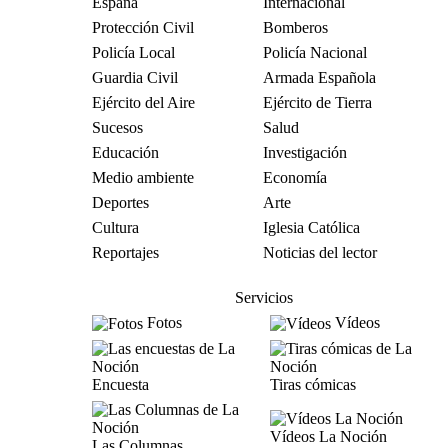
España
Internacional
Protección Civil
Bomberos
Policía Local
Policía Nacional
Guardia Civil
Armada Española
Ejército del Aire
Ejército de Tierra
Sucesos
Salud
Educación
Investigación
Medio ambiente
Economía
Deportes
Arte
Cultura
Iglesia Católica
Reportajes
Noticias del lector
Servicios
Fotos
Vídeos
Encuesta
Tiras cómicas
Vídeos La Noción
Las Columnas