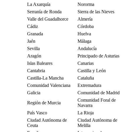
La Axarquía
Nororma
Serranía de Ronda
Sierra de las Nieves
Valle del Guadalhorce
Almería
Cádiz
Córdoba
Granada
Huelva
Jaén
Málaga
Sevilla
Andalucía
Aragón
Principado de Asturias
Islas Baleares
Canarias
Cantabria
Castilla y León
Castilla-La Mancha
Cataluña
Comunidad Valenciana
Extremadura
Galicia
Comunidad de Madrid
Comunidad Foral de
Región de Murcia
Navarra
País Vasco
La Rioja
Ciudad Autónoma de
Ciudad Autónoma de
Ceuta
Melilla