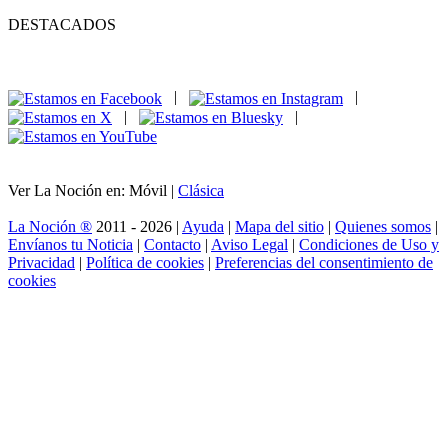
DESTACADOS
|
|
|
|
Ver La Noción en: Móvil |
Clásica
La Noción ®
2011 - 2026 |
Ayuda
|
Mapa del sitio
|
Quienes somos
|
Envíanos tu Noticia
|
Contacto
|
Aviso Legal
|
Condiciones de Uso y
Privacidad
|
Política de cookies
|
Preferencias del consentimiento de
cookies