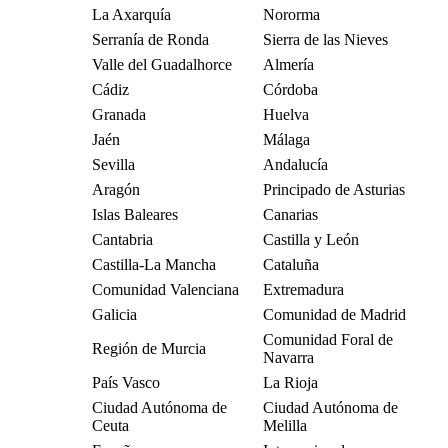
La Axarquía
Nororma
Serranía de Ronda
Sierra de las Nieves
Valle del Guadalhorce
Almería
Cádiz
Córdoba
Granada
Huelva
Jaén
Málaga
Sevilla
Andalucía
Aragón
Principado de Asturias
Islas Baleares
Canarias
Cantabria
Castilla y León
Castilla-La Mancha
Cataluña
Comunidad Valenciana
Extremadura
Galicia
Comunidad de Madrid
Comunidad Foral de
Región de Murcia
Navarra
País Vasco
La Rioja
Ciudad Autónoma de
Ciudad Autónoma de
Ceuta
Melilla