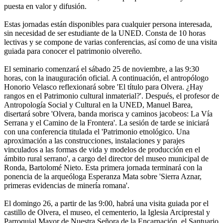
puesta en valor y difusión.
Estas jornadas están disponibles para cualquier persona interesada,
sin necesidad de ser estudiante de la UNED. Consta de 10 horas
lectivas y se compone de varias conferencias, así como de una visita
guiada para conocer el patrimonio olvereño.
El seminario comenzará el sábado 25 de noviembre, a las 9:30
horas, con la inauguración oficial. A continuación, el antropólogo
Honorio Velasco reflexionará sobre 'El título para Olvera. ¿Hay
rangos en el Patrimonio cultural inmaterial?'. Después, el profesor de
Antropología Social y Cultural en la UNED, Manuel Barea,
disertará sobre 'Olvera, banda morisca y caminos jacobeos: La Vía
Serrana y el Camino de la Frontera'. La sesión de tarde se iniciará
con una conferencia titulada el 'Patrimonio etnológico. Una
aproximación a las construcciones, instalaciones y parajes
vinculados a las formas de vida y modelos de producción en el
ámbito rural serrano', a cargo del director del museo municipal de
Ronda, Bartolomé Nieto. Esta primera jornada terminará con la
ponencia de la arqueóloga Esperanza Mata sobre 'Sierra Aznar,
primeras evidencias de minería romana'.
El domingo 26, a partir de las 9:00, habrá una visita guiada por el
castillo de Olvera, el museo, el cementerio, la Iglesia Arciprestal y
Parroquial Mayor de Nuestra Señora de la Encarnación, el Santuario