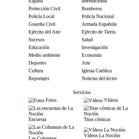
España
Internacional
Protección Civil
Bomberos
Policía Local
Policía Nacional
Guardia Civil
Armada Española
Ejército del Aire
Ejército de Tierra
Sucesos
Salud
Educación
Investigación
Medio ambiente
Economía
Deportes
Arte
Cultura
Iglesia Católica
Reportajes
Noticias del lector
Servicios
Fotos
Vídeos
Encuesta
Tiras cómicas
Vídeos La Noción
Las Columnas