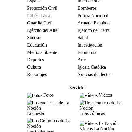
España
Internacional
Protección Civil
Bomberos
Policía Local
Policía Nacional
Guardia Civil
Armada Española
Ejército del Aire
Ejército de Tierra
Sucesos
Salud
Educación
Investigación
Medio ambiente
Economía
Deportes
Arte
Cultura
Iglesia Católica
Reportajes
Noticias del lector
Servicios
Fotos
Vídeos
Encuesta
Tiras cómicas
Vídeos La Noción
Las Columnas