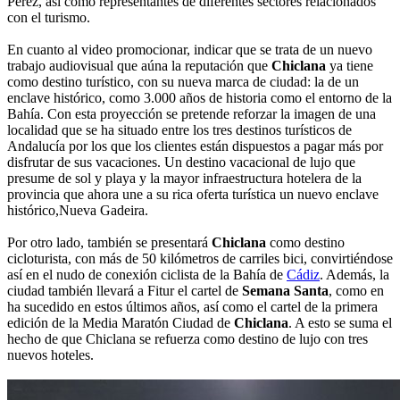
Pérez, así como representantes de diferentes sectores relacionados
con el turismo.
En cuanto al video promocionar, indicar que se trata de un nuevo
trabajo audiovisual que aúna la reputación que
Chiclana
ya tiene
como destino turístico, con su nueva marca de ciudad: la de un
enclave histórico, como 3.000 años de historia como el entorno de la
Bahía. Con esta proyección se pretende reforzar la imagen de una
localidad que se ha situado entre los tres destinos turísticos de
Andalucía por los que los clientes están dispuestos a pagar más por
disfrutar de sus vacaciones. Un destino vacacional de lujo que
presume de sol y playa y la mayor infraestructura hotelera de la
provincia que ahora une a su rica oferta turística un nuevo enclave
histórico,Nueva Gadeira.
Por otro lado, también se presentará
Chiclana
como destino
cicloturista, con más de 50 kilómetros de carriles bici, convirtiéndose
así en el nudo de conexión ciclista de la Bahía de
Cádiz
. Además, la
ciudad también llevará a Fitur el cartel de
Semana Santa
, como en
ha sucedido en estos últimos años, así como el cartel de la primera
edición de la Media Maratón Ciudad de
Chiclana
. A esto se suma el
hecho de que Chiclana se refuerza como destino de lujo con tres
nuevos hoteles.