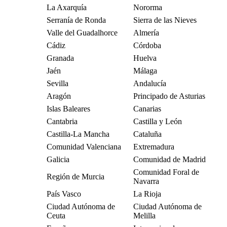
La Axarquía
Nororma
Serranía de Ronda
Sierra de las Nieves
Valle del Guadalhorce
Almería
Cádiz
Córdoba
Granada
Huelva
Jaén
Málaga
Sevilla
Andalucía
Aragón
Principado de Asturias
Islas Baleares
Canarias
Cantabria
Castilla y León
Castilla-La Mancha
Cataluña
Comunidad Valenciana
Extremadura
Galicia
Comunidad de Madrid
Comunidad Foral de
Región de Murcia
Navarra
País Vasco
La Rioja
Ciudad Autónoma de
Ciudad Autónoma de
Ceuta
Melilla