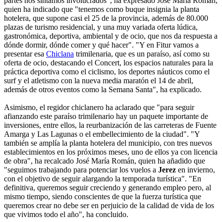
partes nos sintamos involucrados", ha expresado José María Román,
quien ha indicado que "tenemos como buque insignia la planta
hotelera, que supone casi el 25 de la provincia, además de 80.000
plazas de turismo residencial, y una muy variada oferta lúdica,
gastronómica, deportiva, ambiental y de ocio, que nos da respuesta a
dónde dormir, dónde comer y qué hacer". "Y en Fitur vamos a
presentar esa
Chiclana
trimilenaria, que es un paraíso, así como su
oferta de ocio, destacando el Concert, los espacios naturales para la
práctica deportiva como el ciclismo, los deportes náuticos como el
surf y el atletismo con la nueva media maratón el 14 de abril,
además de otros eventos como la Semana Santa", ha explicado.
Asimismo, el regidor chiclanero ha aclarado que "para seguir
afianzando este paraíso trimilenario hay un paquete importante de
inversiones, entre ellos, la reurbanización de las carreteras de Fuente
Amarga y Las Lagunas o el embellecimiento de la ciudad". "Y
también se amplía la planta hotelera del municipio, con tres nuevos
establecimientos en los próximos meses, uno de ellos ya con licencia
de obra", ha recalcado José María Román, quien ha añadido que
"seguimos trabajando para potenciar los vuelos a
Jerez
en invierno,
con el objetivo de seguir alargando la temporada turística". "En
definitiva, queremos seguir creciendo y generando empleo pero, al
mismo tiempo, siendo conscientes de que la fuerza turística que
queremos crear no debe ser en perjuicio de la calidad de vida de los
que vivimos todo el año", ha concluido.