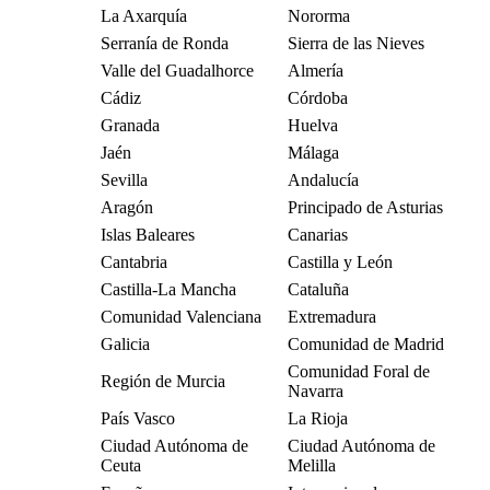
La Axarquía
Nororma
Serranía de Ronda
Sierra de las Nieves
Valle del Guadalhorce
Almería
Cádiz
Córdoba
Granada
Huelva
Jaén
Málaga
Sevilla
Andalucía
Aragón
Principado de Asturias
Islas Baleares
Canarias
Cantabria
Castilla y León
Castilla-La Mancha
Cataluña
Comunidad Valenciana
Extremadura
Galicia
Comunidad de Madrid
Comunidad Foral de
Región de Murcia
Navarra
País Vasco
La Rioja
Ciudad Autónoma de
Ciudad Autónoma de
Ceuta
Melilla