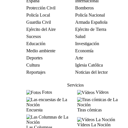
España
Internacional
Protección Civil
Bomberos
Policía Local
Policía Nacional
Guardia Civil
Armada Española
Ejército del Aire
Ejército de Tierra
Sucesos
Salud
Educación
Investigación
Medio ambiente
Economía
Deportes
Arte
Cultura
Iglesia Católica
Reportajes
Noticias del lector
Servicios
Fotos
Vídeos
Encuesta
Tiras cómicas
Vídeos La Noción
Las Columnas