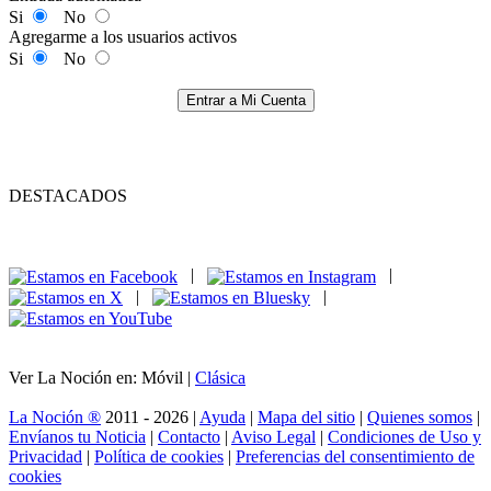
Si
No
Agregarme a los usuarios activos
Si
No
Entrar a Mi Cuenta
DESTACADOS
|
|
|
|
Ver La Noción en: Móvil |
Clásica
La Noción ®
2011 - 2026 |
Ayuda
|
Mapa del sitio
|
Quienes somos
|
Envíanos tu Noticia
|
Contacto
|
Aviso Legal
|
Condiciones de Uso y
Privacidad
|
Política de cookies
|
Preferencias del consentimiento de
cookies