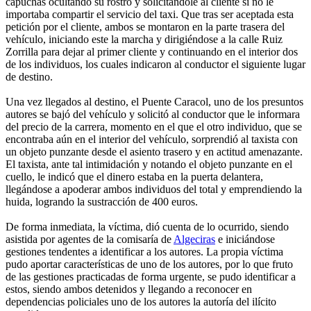
capuchas ocultando su rostro y solicitándole al cliente si no le
importaba compartir el servicio del taxi. Que tras ser aceptada esta
petición por el cliente, ambos se montaron en la parte trasera del
vehículo, iniciando este la marcha y dirigiéndose a la calle Ruiz
Zorrilla para dejar al primer cliente y continuando en el interior dos
de los individuos, los cuales indicaron al conductor el siguiente lugar
de destino.
Una vez llegados al destino, el Puente Caracol, uno de los presuntos
autores se bajó del vehículo y solicitó al conductor que le informara
del precio de la carrera, momento en el que el otro individuo, que se
encontraba aún en el interior del vehículo, sorprendió al taxista con
un objeto punzante desde el asiento trasero y en actitud amenazante.
El taxista, ante tal intimidación y notando el objeto punzante en el
cuello, le indicó que el dinero estaba en la puerta delantera,
llegándose a apoderar ambos individuos del total y emprendiendo la
huida, logrando la sustracción de 400 euros.
De forma inmediata, la víctima, dió cuenta de lo ocurrido, siendo
asistida por agentes de la comisaría de
Algeciras
e iniciándose
gestiones tendentes a identificar a los autores. La propia víctima
pudo aportar características de uno de los autores, por lo que fruto
de las gestiones practicadas de forma urgente, se pudo identificar a
estos, siendo ambos detenidos y llegando a reconocer en
dependencias policiales uno de los autores la autoría del ilícito