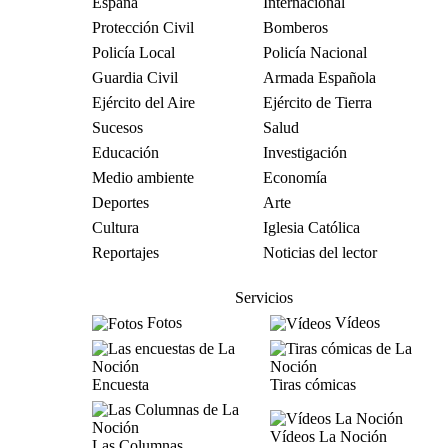
España
Internacional
Protección Civil
Bomberos
Policía Local
Policía Nacional
Guardia Civil
Armada Española
Ejército del Aire
Ejército de Tierra
Sucesos
Salud
Educación
Investigación
Medio ambiente
Economía
Deportes
Arte
Cultura
Iglesia Católica
Reportajes
Noticias del lector
Servicios
Fotos
Vídeos
Encuesta
Tiras cómicas
Vídeos La Noción
Las Columnas