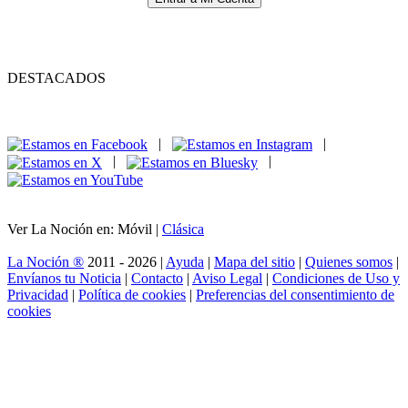
DESTACADOS
|
|
|
|
Ver La Noción en: Móvil |
Clásica
La Noción ®
2011 - 2026 |
Ayuda
|
Mapa del sitio
|
Quienes somos
|
Envíanos tu Noticia
|
Contacto
|
Aviso Legal
|
Condiciones de Uso y
Privacidad
|
Política de cookies
|
Preferencias del consentimiento de
cookies