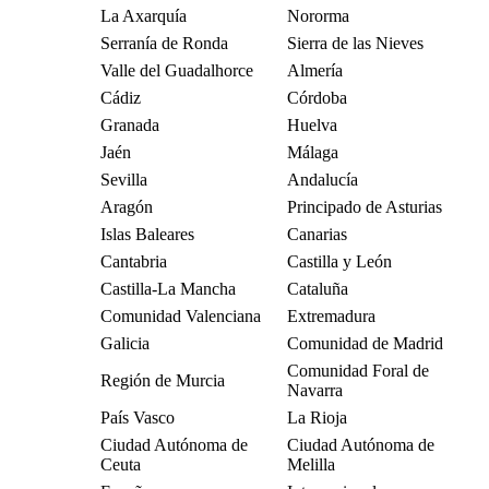
La Axarquía
Nororma
Serranía de Ronda
Sierra de las Nieves
Valle del Guadalhorce
Almería
Cádiz
Córdoba
Granada
Huelva
Jaén
Málaga
Sevilla
Andalucía
Aragón
Principado de Asturias
Islas Baleares
Canarias
Cantabria
Castilla y León
Castilla-La Mancha
Cataluña
Comunidad Valenciana
Extremadura
Galicia
Comunidad de Madrid
Comunidad Foral de
Región de Murcia
Navarra
País Vasco
La Rioja
Ciudad Autónoma de
Ciudad Autónoma de
Ceuta
Melilla