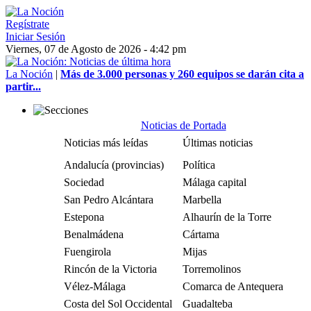
Regístrate
Iniciar Sesión
Viernes, 07 de Agosto de 2026 - 4:42 pm
La Noción
|
Más de 3.000 personas y 260 equipos se darán cita a
partir...
Noticias de Portada
Noticias más leídas
Últimas noticias
Andalucía (provincias)
Política
Sociedad
Málaga capital
San Pedro Alcántara
Marbella
Estepona
Alhaurín de la Torre
Benalmádena
Cártama
Fuengirola
Mijas
Rincón de la Victoria
Torremolinos
Vélez-Málaga
Comarca de Antequera
Costa del Sol Occidental
Guadalteba