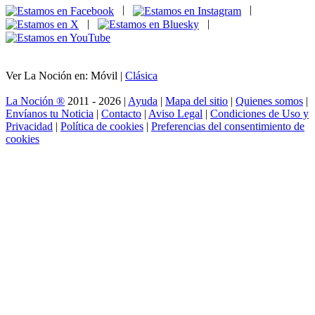
|
|
|
|
Ver La Noción en: Móvil |
Clásica
La Noción ®
2011 - 2026 |
Ayuda
|
Mapa del sitio
|
Quienes somos
|
Envíanos tu Noticia
|
Contacto
|
Aviso Legal
|
Condiciones de Uso y
Privacidad
|
Política de cookies
|
Preferencias del consentimiento de
cookies