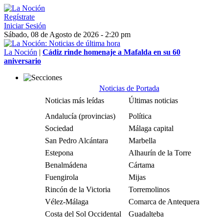
Regístrate
Iniciar Sesión
Sábado, 08 de Agosto de 2026 - 2:20 pm
La Noción
|
Cádiz rinde homenaje a Mafalda en su 60
aniversario
Noticias de Portada
Noticias más leídas
Últimas noticias
Andalucía (provincias)
Política
Sociedad
Málaga capital
San Pedro Alcántara
Marbella
Estepona
Alhaurín de la Torre
Benalmádena
Cártama
Fuengirola
Mijas
Rincón de la Victoria
Torremolinos
Vélez-Málaga
Comarca de Antequera
Costa del Sol Occidental
Guadalteba