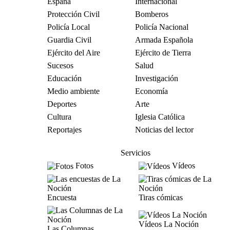
España
Internacional
Protección Civil
Bomberos
Policía Local
Policía Nacional
Guardia Civil
Armada Española
Ejército del Aire
Ejército de Tierra
Sucesos
Salud
Educación
Investigación
Medio ambiente
Economía
Deportes
Arte
Cultura
Iglesia Católica
Reportajes
Noticias del lector
Servicios
Fotos
Vídeos
Encuesta
Tiras cómicas
Vídeos La Noción
Las Columnas