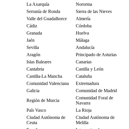
La Axarquía
Nororma
Serranía de Ronda
Sierra de las Nieves
Valle del Guadalhorce
Almería
Cádiz
Córdoba
Granada
Huelva
Jaén
Málaga
Sevilla
Andalucía
Aragón
Principado de Asturias
Islas Baleares
Canarias
Cantabria
Castilla y León
Castilla-La Mancha
Cataluña
Comunidad Valenciana
Extremadura
Galicia
Comunidad de Madrid
Comunidad Foral de
Región de Murcia
Navarra
País Vasco
La Rioja
Ciudad Autónoma de
Ciudad Autónoma de
Ceuta
Melilla