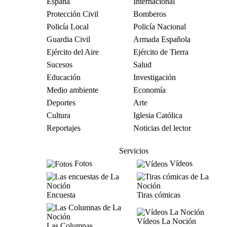
España
Internacional
Protección Civil
Bomberos
Policía Local
Policía Nacional
Guardia Civil
Armada Española
Ejército del Aire
Ejército de Tierra
Sucesos
Salud
Educación
Investigación
Medio ambiente
Economía
Deportes
Arte
Cultura
Iglesia Católica
Reportajes
Noticias del lector
Servicios
Fotos
Vídeos
Encuesta
Tiras cómicas
Vídeos La Noción
Las Columnas