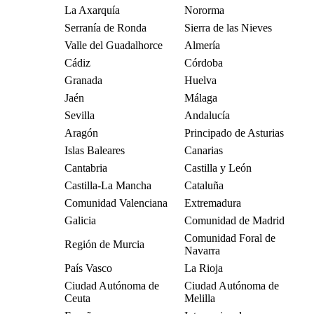
La Axarquía
Nororma
Serranía de Ronda
Sierra de las Nieves
Valle del Guadalhorce
Almería
Cádiz
Córdoba
Granada
Huelva
Jaén
Málaga
Sevilla
Andalucía
Aragón
Principado de Asturias
Islas Baleares
Canarias
Cantabria
Castilla y León
Castilla-La Mancha
Cataluña
Comunidad Valenciana
Extremadura
Galicia
Comunidad de Madrid
Comunidad Foral de
Región de Murcia
Navarra
País Vasco
La Rioja
Ciudad Autónoma de
Ciudad Autónoma de
Ceuta
Melilla