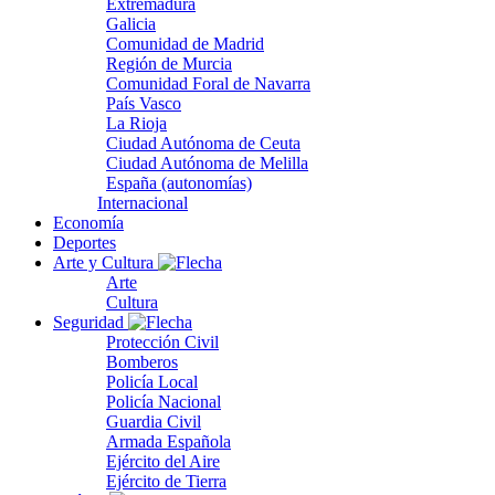
Extremadura
Galicia
Comunidad de Madrid
Región de Murcia
Comunidad Foral de Navarra
País Vasco
La Rioja
Ciudad Autónoma de Ceuta
Ciudad Autónoma de Melilla
España (autonomías)
Internacional
Economía
Deportes
Arte y Cultura
Arte
Cultura
Seguridad
Protección Civil
Bomberos
Policía Local
Policía Nacional
Guardia Civil
Armada Española
Ejército del Aire
Ejército de Tierra