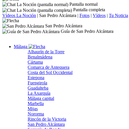
Pantalla normal
Pantalla completa
Vídeos La Noción
|
San Pedro Alcántara
|
Fotos
|
Vídeos
|
Tu Noticia
San Pedro Alcántara
Guía de San Pedro Alcántara
Málaga
Alhaurín de la Torre
Benalmádena
Cártama
Comarca de Antequera
Costa del Sol Occidental
Estepona
Fuengirola
Guadalteba
La Axarquía
Málaga capital
Marbella
Mijas
Nororma
Rincón de la Victoria
San Pedro Alcántara