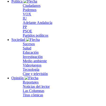
Política
Ciudadanos
Podemos
VOX
IU
Adelante Andalucía
PP
PSOE
Partidos políticos
Sociedad
Sucesos
Salud
Educación
Investigación
Medio ambiente
Videojuegos
Tecnología
Cine y televisión
Opinión
Reportajes
Noticias del lector
Las Columnas
Tiras cómicas