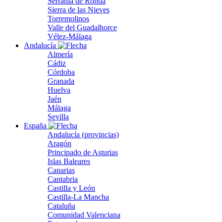
Serranía de Ronda
Sierra de las Nieves
Torremolinos
Valle del Guadalhorce
Vélez-Málaga
Andalucía
Almería
Cádiz
Córdoba
Granada
Huelva
Jaén
Málaga
Sevilla
España
Andalucía (provincias)
Aragón
Principado de Asturias
Islas Baleares
Canarias
Cantabria
Castilla y León
Castilla-La Mancha
Cataluña
Comunidad Valenciana