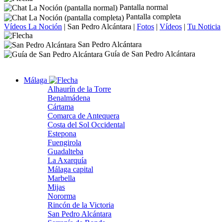
Pantalla normal
Pantalla completa
Vídeos La Noción
|
San Pedro Alcántara
|
Fotos
|
Vídeos
|
Tu Noticia
San Pedro Alcántara
Guía de San Pedro Alcántara
Málaga
Alhaurín de la Torre
Benalmádena
Cártama
Comarca de Antequera
Costa del Sol Occidental
Estepona
Fuengirola
Guadalteba
La Axarquía
Málaga capital
Marbella
Mijas
Nororma
Rincón de la Victoria
San Pedro Alcántara