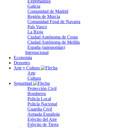
Extremadura
Galicia
Comunidad de Madrid
Región de Murcia
Comunidad Foral de Navarra
País Vasco
La Rioja
Ciudad Autónoma de Ceuta
Ciudad Autónoma de Melilla
España (autonomías)
Internacional
Economía
Deportes
Arte y Cultura
Arte
Cultura
Seguridad
Protección Civil
Bomberos
Policía Local
Policía Nacional
Guardia Civil
Armada Española
Ejército del Aire
Ejército de Tierra