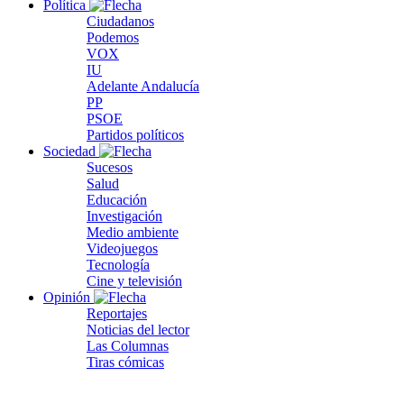
Política
Ciudadanos
Podemos
VOX
IU
Adelante Andalucía
PP
PSOE
Partidos políticos
Sociedad
Sucesos
Salud
Educación
Investigación
Medio ambiente
Videojuegos
Tecnología
Cine y televisión
Opinión
Reportajes
Noticias del lector
Las Columnas
Tiras cómicas