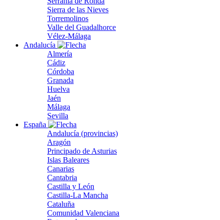
Serranía de Ronda
Sierra de las Nieves
Torremolinos
Valle del Guadalhorce
Vélez-Málaga
Andalucía
Almería
Cádiz
Córdoba
Granada
Huelva
Jaén
Málaga
Sevilla
España
Andalucía (provincias)
Aragón
Principado de Asturias
Islas Baleares
Canarias
Cantabria
Castilla y León
Castilla-La Mancha
Cataluña
Comunidad Valenciana