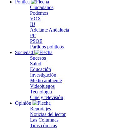
Política
Ciudadanos
Podemos
VOX
IU
Adelante Andalucía
PP
PSOE
Partidos políticos
Sociedad
Sucesos
Salud
Educación
Investigación
Medio ambiente
Videojuegos
Tecnología
Cine y televisión
Opinión
Reportajes
Noticias del lector
Las Columnas
Tiras cómicas