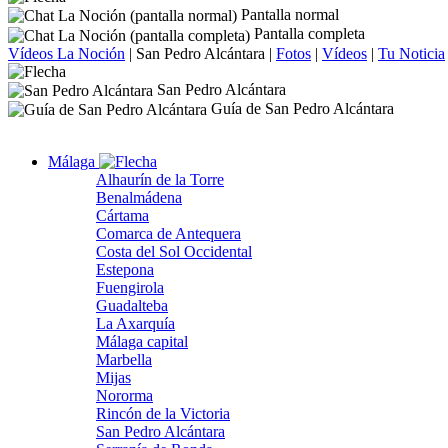
Pantalla normal
Pantalla completa
Vídeos La Noción
|
San Pedro Alcántara
|
Fotos
|
Vídeos
|
Tu Noticia
San Pedro Alcántara
Guía de San Pedro Alcántara
Málaga
Alhaurín de la Torre
Benalmádena
Cártama
Comarca de Antequera
Costa del Sol Occidental
Estepona
Fuengirola
Guadalteba
La Axarquía
Málaga capital
Marbella
Mijas
Nororma
Rincón de la Victoria
San Pedro Alcántara