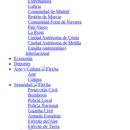
Extremadura
Galicia
Comunidad de Madrid
Región de Murcia
Comunidad Foral de Navarra
País Vasco
La Rioja
Ciudad Autónoma de Ceuta
Ciudad Autónoma de Melilla
España (autonomías)
Internacional
Economía
Deportes
Arte y Cultura
Arte
Cultura
Seguridad
Protección Civil
Bomberos
Policía Local
Policía Nacional
Guardia Civil
Armada Española
Ejército del Aire
Ejército de Tierra