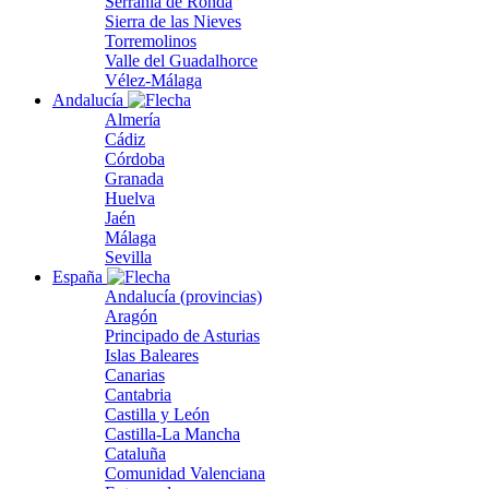
Serranía de Ronda
Sierra de las Nieves
Torremolinos
Valle del Guadalhorce
Vélez-Málaga
Andalucía
Almería
Cádiz
Córdoba
Granada
Huelva
Jaén
Málaga
Sevilla
España
Andalucía (provincias)
Aragón
Principado de Asturias
Islas Baleares
Canarias
Cantabria
Castilla y León
Castilla-La Mancha
Cataluña
Comunidad Valenciana