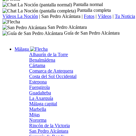
Pantalla normal
Pantalla completa
Vídeos La Noción
|
San Pedro Alcántara
|
Fotos
|
Vídeos
|
Tu Noticia
San Pedro Alcántara
Guía de San Pedro Alcántara
Málaga
Alhaurín de la Torre
Benalmádena
Cártama
Comarca de Antequera
Costa del Sol Occidental
Estepona
Fuengirola
Guadalteba
La Axarquía
Málaga capital
Marbella
Mijas
Nororma
Rincón de la Victoria
San Pedro Alcántara