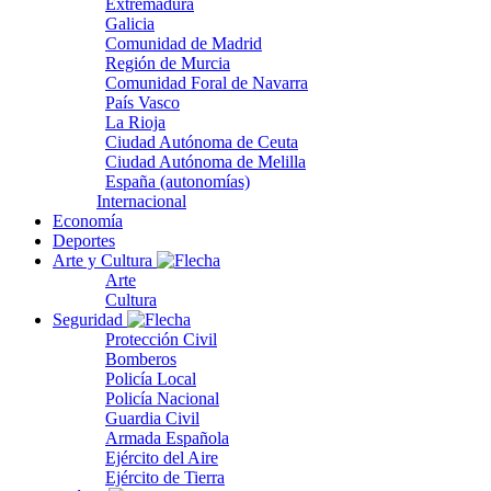
Extremadura
Galicia
Comunidad de Madrid
Región de Murcia
Comunidad Foral de Navarra
País Vasco
La Rioja
Ciudad Autónoma de Ceuta
Ciudad Autónoma de Melilla
España (autonomías)
Internacional
Economía
Deportes
Arte y Cultura
Arte
Cultura
Seguridad
Protección Civil
Bomberos
Policía Local
Policía Nacional
Guardia Civil
Armada Española
Ejército del Aire
Ejército de Tierra