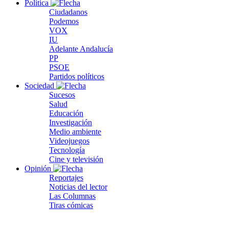
Política
Ciudadanos
Podemos
VOX
IU
Adelante Andalucía
PP
PSOE
Partidos políticos
Sociedad
Sucesos
Salud
Educación
Investigación
Medio ambiente
Videojuegos
Tecnología
Cine y televisión
Opinión
Reportajes
Noticias del lector
Las Columnas
Tiras cómicas