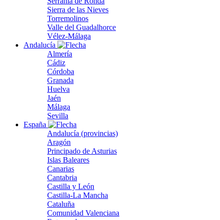
Serranía de Ronda
Sierra de las Nieves
Torremolinos
Valle del Guadalhorce
Vélez-Málaga
Andalucía
Almería
Cádiz
Córdoba
Granada
Huelva
Jaén
Málaga
Sevilla
España
Andalucía (provincias)
Aragón
Principado de Asturias
Islas Baleares
Canarias
Cantabria
Castilla y León
Castilla-La Mancha
Cataluña
Comunidad Valenciana