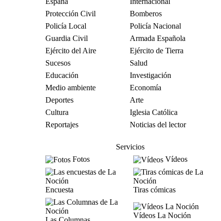
España
Internacional
Protección Civil
Bomberos
Policía Local
Policía Nacional
Guardia Civil
Armada Española
Ejército del Aire
Ejército de Tierra
Sucesos
Salud
Educación
Investigación
Medio ambiente
Economía
Deportes
Arte
Cultura
Iglesia Católica
Reportajes
Noticias del lector
Servicios
Fotos
Vídeos
Encuesta
Tiras cómicas
Vídeos La Noción
Las Columnas