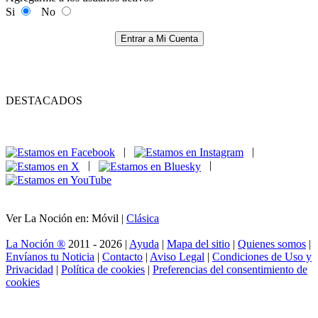
Si
No
Entrar a Mi Cuenta
DESTACADOS
|
|
|
|
Ver La Noción en: Móvil |
Clásica
La Noción ®
2011 - 2026 |
Ayuda
|
Mapa del sitio
|
Quienes somos
|
Envíanos tu Noticia
|
Contacto
|
Aviso Legal
|
Condiciones de Uso y
Privacidad
|
Política de cookies
|
Preferencias del consentimiento de
cookies