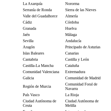
La Axarquía
Nororma
Serranía de Ronda
Sierra de las Nieves
Valle del Guadalhorce
Almería
Cádiz
Córdoba
Granada
Huelva
Jaén
Málaga
Sevilla
Andalucía
Aragón
Principado de Asturias
Islas Baleares
Canarias
Cantabria
Castilla y León
Castilla-La Mancha
Cataluña
Comunidad Valenciana
Extremadura
Galicia
Comunidad de Madrid
Comunidad Foral de
Región de Murcia
Navarra
País Vasco
La Rioja
Ciudad Autónoma de
Ciudad Autónoma de
Ceuta
Melilla