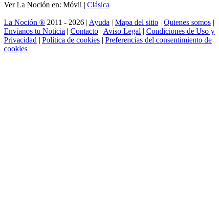
Ver La Noción en: Móvil |
Clásica
La Noción ®
2011 - 2026 |
Ayuda
|
Mapa del sitio
|
Quienes somos
|
Envíanos tu Noticia
|
Contacto
|
Aviso Legal
|
Condiciones de Uso y
Privacidad
|
Política de cookies
|
Preferencias del consentimiento de
cookies