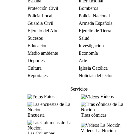
España
Internacional
Protección Civil
Bomberos
Policía Local
Policía Nacional
Guardia Civil
Armada Española
Ejército del Aire
Ejército de Tierra
Sucesos
Salud
Educación
Investigación
Medio ambiente
Economía
Deportes
Arte
Cultura
Iglesia Católica
Reportajes
Noticias del lector
Servicios
Fotos
Vídeos
Encuesta
Tiras cómicas
Vídeos La Noción
Las Columnas