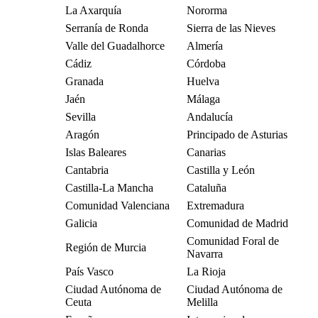
La Axarquía
Nororma
Serranía de Ronda
Sierra de las Nieves
Valle del Guadalhorce
Almería
Cádiz
Córdoba
Granada
Huelva
Jaén
Málaga
Sevilla
Andalucía
Aragón
Principado de Asturias
Islas Baleares
Canarias
Cantabria
Castilla y León
Castilla-La Mancha
Cataluña
Comunidad Valenciana
Extremadura
Galicia
Comunidad de Madrid
Comunidad Foral de
Región de Murcia
Navarra
País Vasco
La Rioja
Ciudad Autónoma de
Ciudad Autónoma de
Ceuta
Melilla