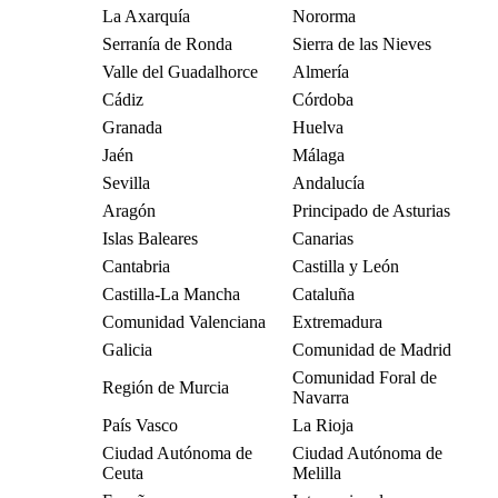
La Axarquía
Nororma
Serranía de Ronda
Sierra de las Nieves
Valle del Guadalhorce
Almería
Cádiz
Córdoba
Granada
Huelva
Jaén
Málaga
Sevilla
Andalucía
Aragón
Principado de Asturias
Islas Baleares
Canarias
Cantabria
Castilla y León
Castilla-La Mancha
Cataluña
Comunidad Valenciana
Extremadura
Galicia
Comunidad de Madrid
Comunidad Foral de
Región de Murcia
Navarra
País Vasco
La Rioja
Ciudad Autónoma de
Ciudad Autónoma de
Ceuta
Melilla