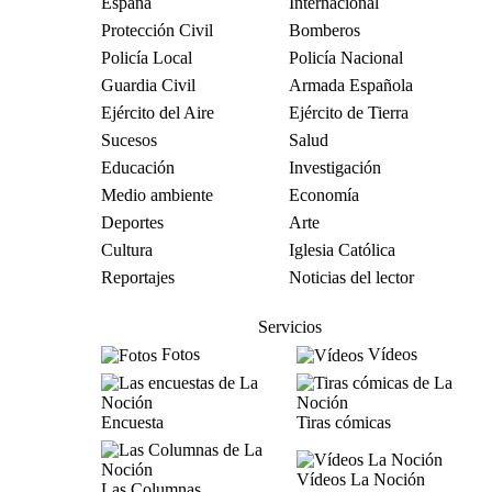
España
Internacional
Protección Civil
Bomberos
Policía Local
Policía Nacional
Guardia Civil
Armada Española
Ejército del Aire
Ejército de Tierra
Sucesos
Salud
Educación
Investigación
Medio ambiente
Economía
Deportes
Arte
Cultura
Iglesia Católica
Reportajes
Noticias del lector
Servicios
Fotos
Vídeos
Encuesta
Tiras cómicas
Vídeos La Noción
Las Columnas