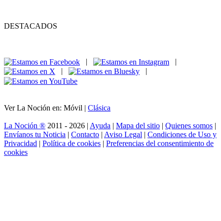
DESTACADOS
|
|
|
|
Ver La Noción en: Móvil |
Clásica
La Noción ®
2011 - 2026 |
Ayuda
|
Mapa del sitio
|
Quienes somos
|
Envíanos tu Noticia
|
Contacto
|
Aviso Legal
|
Condiciones de Uso y
Privacidad
|
Política de cookies
|
Preferencias del consentimiento de
cookies