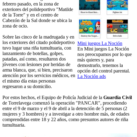
febrero pasado, en la zona de
exteriores del polideportivo "Matilde
de la Torre" y en el centro de
Cabezón de la Sal donde se ubica la
zona de ocio.
Sobre las cinco de la madrugada y en
los exteriores del citado polideportivo
Mini juegos La Noción
tuvo lugar una riña tumultuaria, con
En Mini juegos La Noción
lanzamiento de botellas, golpes,
nos preocupamos por lo que
patadas, así como, resultaron dos
más quieres y, para
jóvenes con lesiones por heridas de
demostrarlo, tenemos la
arma blanca, que, si bien, precisaron
opción del control parental.
atención por los servicios médicos, en
La Noción ads
el mismo día estas personas
regresaron a su domicilio.
Por estos hechos, el Equipo de Policía Judicial de la
Guardia Civil
de Torrelavega comenzó la operación "PANCAR", procediendo
entre el 9 de marzo y el 9 de abril a la detención de 5 personas (2
mujeres y 3 hombres) y a investigar a otro hombre más, de edades
comprendidas entre 18 y 22 años, como presuntos autores de riña
tumultuaria.