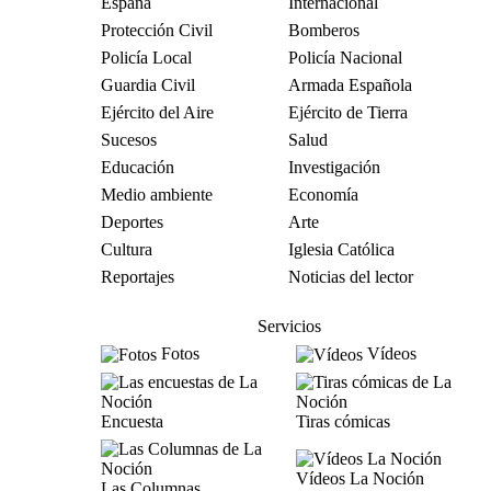
España
Internacional
Protección Civil
Bomberos
Policía Local
Policía Nacional
Guardia Civil
Armada Española
Ejército del Aire
Ejército de Tierra
Sucesos
Salud
Educación
Investigación
Medio ambiente
Economía
Deportes
Arte
Cultura
Iglesia Católica
Reportajes
Noticias del lector
Servicios
Fotos
Vídeos
Encuesta
Tiras cómicas
Vídeos La Noción
Las Columnas