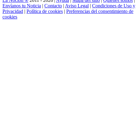
La Noción ®
2011 - 2026 |
Ayuda
|
Mapa del sitio
|
Quienes somos
|
Envíanos tu Noticia
|
Contacto
|
Aviso Legal
|
Condiciones de Uso y
Privacidad
|
Política de cookies
|
Preferencias del consentimiento de
cookies