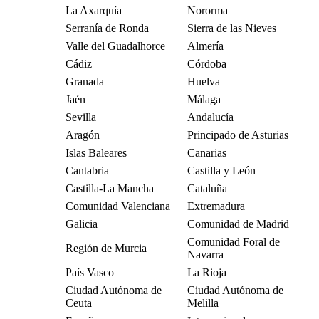
La Axarquía
Nororma
Serranía de Ronda
Sierra de las Nieves
Valle del Guadalhorce
Almería
Cádiz
Córdoba
Granada
Huelva
Jaén
Málaga
Sevilla
Andalucía
Aragón
Principado de Asturias
Islas Baleares
Canarias
Cantabria
Castilla y León
Castilla-La Mancha
Cataluña
Comunidad Valenciana
Extremadura
Galicia
Comunidad de Madrid
Comunidad Foral de
Región de Murcia
Navarra
País Vasco
La Rioja
Ciudad Autónoma de
Ciudad Autónoma de
Ceuta
Melilla