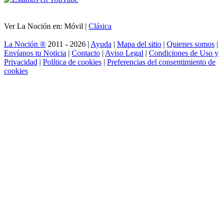
Ver La Noción en: Móvil |
Clásica
La Noción ®
2011 - 2026 |
Ayuda
|
Mapa del sitio
|
Quienes somos
|
Envíanos tu Noticia
|
Contacto
|
Aviso Legal
|
Condiciones de Uso y
Privacidad
|
Política de cookies
|
Preferencias del consentimiento de
cookies