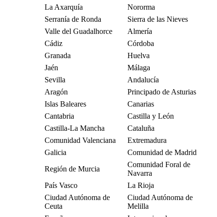
La Axarquía
Nororma
Serranía de Ronda
Sierra de las Nieves
Valle del Guadalhorce
Almería
Cádiz
Córdoba
Granada
Huelva
Jaén
Málaga
Sevilla
Andalucía
Aragón
Principado de Asturias
Islas Baleares
Canarias
Cantabria
Castilla y León
Castilla-La Mancha
Cataluña
Comunidad Valenciana
Extremadura
Galicia
Comunidad de Madrid
Comunidad Foral de
Región de Murcia
Navarra
País Vasco
La Rioja
Ciudad Autónoma de
Ciudad Autónoma de
Ceuta
Melilla