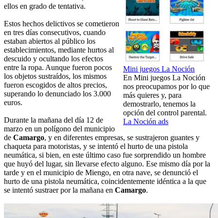
ellos en grado de tentativa.
Estos hechos delictivos se cometieron
en tres días consecutivos, cuando
estaban abiertos al público los
establecimientos, mediante hurtos al
descuido y ocultando los efectos
entre la ropa. Aunque fueron pocos
Mini juegos La Noción
los objetos sustraídos, los mismos
En Mini juegos La Noción
fueron escogidos de altos precios,
nos preocupamos por lo que
superando lo denunciado los 3.000
más quieres y, para
euros.
demostrarlo, tenemos la
opción del control parental.
Durante la mañana del día 12 de
La Noción ads
marzo en un polígono del municipio
de
Camargo
, y en diferentes empresas, se sustrajeron guantes y
chaqueta para motoristas, y se intentó el hurto de una pistola
neumática, si bien, en este último caso fue sorprendido un hombre
que huyó del lugar, sin llevarse efecto alguno. Ese mismo día por la
tarde y en el municipio de Miengo, en otra nave, se denunció el
hurto de una pistola neumática, coincidentemente idéntica a la que
se intentó sustraer por la mañana en
Camargo
.