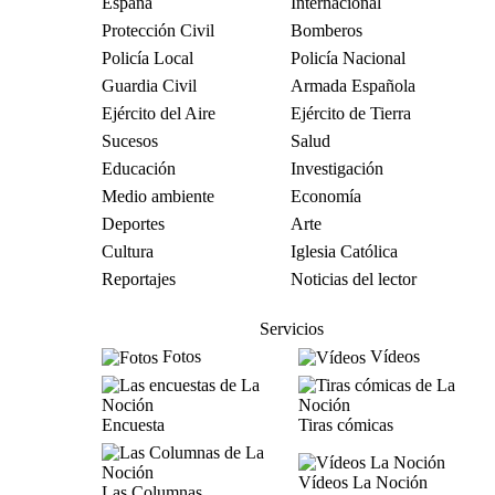
España
Internacional
Protección Civil
Bomberos
Policía Local
Policía Nacional
Guardia Civil
Armada Española
Ejército del Aire
Ejército de Tierra
Sucesos
Salud
Educación
Investigación
Medio ambiente
Economía
Deportes
Arte
Cultura
Iglesia Católica
Reportajes
Noticias del lector
Servicios
Fotos
Vídeos
Encuesta
Tiras cómicas
Vídeos La Noción
Las Columnas