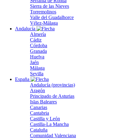
Serranía de Ronda
Sierra de las Nieves
Torremolinos
Valle del Guadalhorce
Vélez-Málaga
Andalucía
Almería
Cádiz
Córdoba
Granada
Huelva
Jaén
Málaga
Sevilla
España
Andalucía (provincias)
Aragón
Principado de Asturias
Islas Baleares
Canarias
Cantabria
Castilla y León
Castilla-La Mancha
Cataluña
Comunidad Valenciana