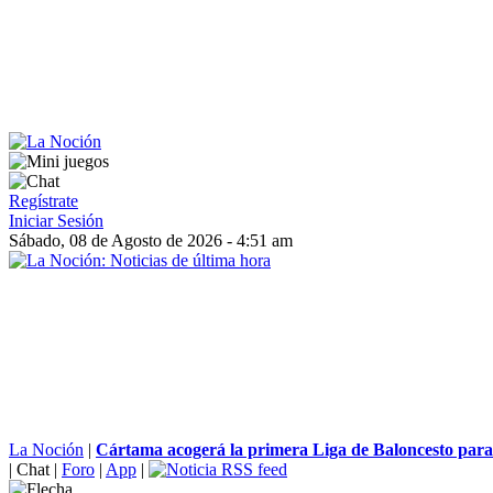
Regístrate
Iniciar Sesión
Sábado, 08 de Agosto de 2026 - 4:51 am
La Noción
|
Cártama acogerá la primera Liga de Baloncesto para
|
Chat
|
Foro
|
App
|