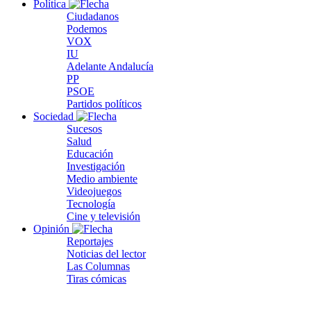
Política
Ciudadanos
Podemos
VOX
IU
Adelante Andalucía
PP
PSOE
Partidos políticos
Sociedad
Sucesos
Salud
Educación
Investigación
Medio ambiente
Videojuegos
Tecnología
Cine y televisión
Opinión
Reportajes
Noticias del lector
Las Columnas
Tiras cómicas