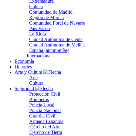
Extremadura
Galicia
Comunidad de Madrid
Región de Murcia
Comunidad Foral de Navarra
País Vasco
La Rioja
Ciudad Autónoma de Ceuta
Ciudad Autónoma de Melilla
España (autonomías)
Internacional
Economía
Deportes
Arte y Cultura
Arte
Cultura
Seguridad
Protección Civil
Bomberos
Policía Local
Policía Nacional
Guardia Civil
Armada Española
Ejército del Aire
Ejército de Tierra