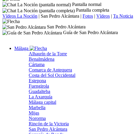
Pantalla normal
Pantalla completa
Vídeos La Noción
|
San Pedro Alcántara
|
Fotos
|
Vídeos
|
Tu Noticia
San Pedro Alcántara
Guía de San Pedro Alcántara
Málaga
Alhaurín de la Torre
Benalmádena
Cártama
Comarca de Antequera
Costa del Sol Occidental
Estepona
Fuengirola
Guadalteba
La Axarquía
Málaga capital
Marbella
Mijas
Nororma
Rincón de la Victoria
San Pedro Alcántara