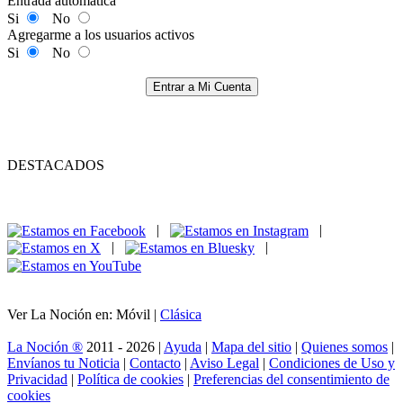
Entrada automática
Si
No
Agregarme a los usuarios activos
Si
No
Entrar a Mi Cuenta
DESTACADOS
|
|
|
|
Ver La Noción en: Móvil |
Clásica
La Noción ®
2011 - 2026 |
Ayuda
|
Mapa del sitio
|
Quienes somos
|
Envíanos tu Noticia
|
Contacto
|
Aviso Legal
|
Condiciones de Uso y
Privacidad
|
Política de cookies
|
Preferencias del consentimiento de
cookies