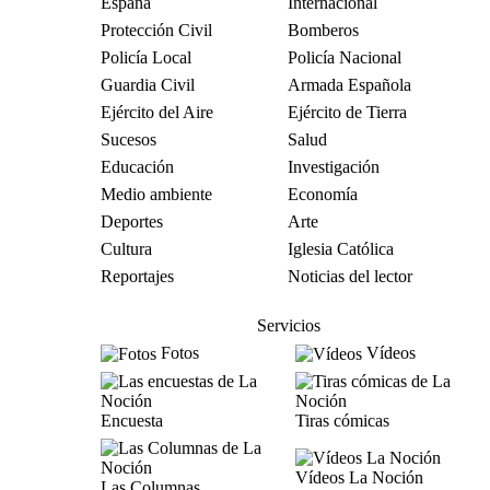
España
Internacional
Protección Civil
Bomberos
Policía Local
Policía Nacional
Guardia Civil
Armada Española
Ejército del Aire
Ejército de Tierra
Sucesos
Salud
Educación
Investigación
Medio ambiente
Economía
Deportes
Arte
Cultura
Iglesia Católica
Reportajes
Noticias del lector
Servicios
Fotos
Vídeos
Encuesta
Tiras cómicas
Vídeos La Noción
Las Columnas