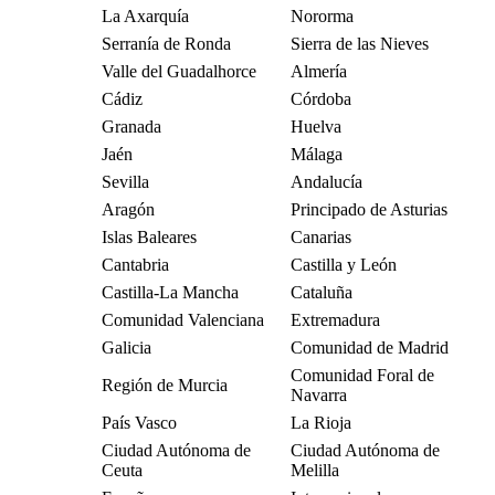
La Axarquía
Nororma
Serranía de Ronda
Sierra de las Nieves
Valle del Guadalhorce
Almería
Cádiz
Córdoba
Granada
Huelva
Jaén
Málaga
Sevilla
Andalucía
Aragón
Principado de Asturias
Islas Baleares
Canarias
Cantabria
Castilla y León
Castilla-La Mancha
Cataluña
Comunidad Valenciana
Extremadura
Galicia
Comunidad de Madrid
Comunidad Foral de
Región de Murcia
Navarra
País Vasco
La Rioja
Ciudad Autónoma de
Ciudad Autónoma de
Ceuta
Melilla