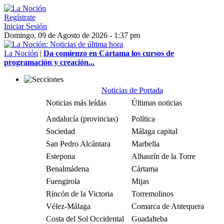
Regístrate
Iniciar Sesión
Domingo, 09 de Agosto de 2026 - 1:37 pm
La Noción
|
Da comienzo en Cártama los cursos de
programación y creación...
Noticias de Portada
Noticias más leídas
Últimas noticias
Andalucía (provincias)
Política
Sociedad
Málaga capital
San Pedro Alcántara
Marbella
Estepona
Alhaurín de la Torre
Benalmádena
Cártama
Fuengirola
Mijas
Rincón de la Victoria
Torremolinos
Vélez-Málaga
Comarca de Antequera
Costa del Sol Occidental
Guadalteba