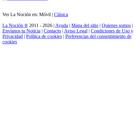
Ver La Noción en: Móvil |
Clásica
La Noción ®
2011 - 2026 |
Ayuda
|
Mapa del sitio
|
Quienes somos
|
Envíanos tu Noticia
|
Contacto
|
Aviso Legal
|
Condiciones de Uso y
Privacidad
|
Política de cookies
|
Preferencias del consentimiento de
cookies