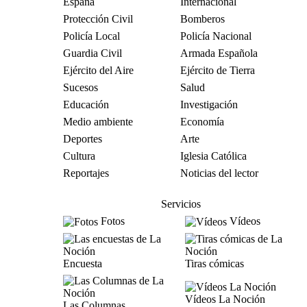
España
Internacional
Protección Civil
Bomberos
Policía Local
Policía Nacional
Guardia Civil
Armada Española
Ejército del Aire
Ejército de Tierra
Sucesos
Salud
Educación
Investigación
Medio ambiente
Economía
Deportes
Arte
Cultura
Iglesia Católica
Reportajes
Noticias del lector
Servicios
Fotos
Vídeos
Encuesta
Tiras cómicas
Vídeos La Noción
Las Columnas