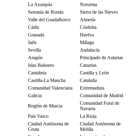
La Axarquía
Nororma
Serranía de Ronda
Sierra de las Nieves
Valle del Guadalhorce
Almería
Cádiz
Córdoba
Granada
Huelva
Jaén
Málaga
Sevilla
Andalucía
Aragón
Principado de Asturias
Islas Baleares
Canarias
Cantabria
Castilla y León
Castilla-La Mancha
Cataluña
Comunidad Valenciana
Extremadura
Galicia
Comunidad de Madrid
Comunidad Foral de
Región de Murcia
Navarra
País Vasco
La Rioja
Ciudad Autónoma de
Ciudad Autónoma de
Ceuta
Melilla