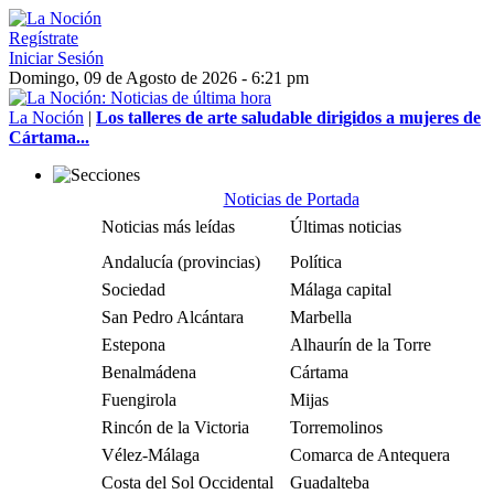
Regístrate
Iniciar Sesión
Domingo, 09 de Agosto de 2026 - 6:21 pm
La Noción
|
Los talleres de arte saludable dirigidos a mujeres de
Cártama...
Noticias de Portada
Noticias más leídas
Últimas noticias
Andalucía (provincias)
Política
Sociedad
Málaga capital
San Pedro Alcántara
Marbella
Estepona
Alhaurín de la Torre
Benalmádena
Cártama
Fuengirola
Mijas
Rincón de la Victoria
Torremolinos
Vélez-Málaga
Comarca de Antequera
Costa del Sol Occidental
Guadalteba