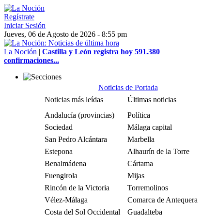
Regístrate
Iniciar Sesión
Jueves, 06 de Agosto de 2026 - 8:55 pm
La Noción
|
Castilla y León registra hoy 591.380
confirmaciones...
Noticias de Portada
Noticias más leídas
Últimas noticias
Andalucía (provincias)
Política
Sociedad
Málaga capital
San Pedro Alcántara
Marbella
Estepona
Alhaurín de la Torre
Benalmádena
Cártama
Fuengirola
Mijas
Rincón de la Victoria
Torremolinos
Vélez-Málaga
Comarca de Antequera
Costa del Sol Occidental
Guadalteba