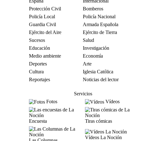
España
Internacional
Protección Civil
Bomberos
Policía Local
Policía Nacional
Guardia Civil
Armada Española
Ejército del Aire
Ejército de Tierra
Sucesos
Salud
Educación
Investigación
Medio ambiente
Economía
Deportes
Arte
Cultura
Iglesia Católica
Reportajes
Noticias del lector
Servicios
Fotos
Vídeos
Encuesta
Tiras cómicas
Vídeos La Noción
Las Columnas