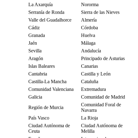
La Axarquía
Nororma
Serranía de Ronda
Sierra de las Nieves
Valle del Guadalhorce
Almería
Cádiz
Córdoba
Granada
Huelva
Jaén
Málaga
Sevilla
Andalucía
Aragón
Principado de Asturias
Islas Baleares
Canarias
Cantabria
Castilla y León
Castilla-La Mancha
Cataluña
Comunidad Valenciana
Extremadura
Galicia
Comunidad de Madrid
Comunidad Foral de
Región de Murcia
Navarra
País Vasco
La Rioja
Ciudad Autónoma de
Ciudad Autónoma de
Ceuta
Melilla