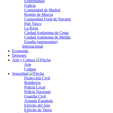
Extremadura
Galicia
Comunidad de Madrid
Región de Murcia
Comunidad Foral de Navarra
País Vasco
La Rioja
Ciudad Autónoma de Ceuta
Ciudad Autónoma de Melilla
España (autonomías)
Internacional
Economía
Deportes
Arte y Cultura
Arte
Cultura
Seguridad
Protección Civil
Bomberos
Policía Local
Policía Nacional
Guardia Civil
Armada Española
Ejército del Aire
Ejército de Tierra