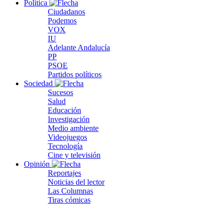
Política
Ciudadanos
Podemos
VOX
IU
Adelante Andalucía
PP
PSOE
Partidos políticos
Sociedad
Sucesos
Salud
Educación
Investigación
Medio ambiente
Videojuegos
Tecnología
Cine y televisión
Opinión
Reportajes
Noticias del lector
Las Columnas
Tiras cómicas