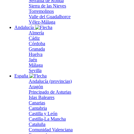
Serranía de Ronda
Sierra de las Nieves
Torremolinos
Valle del Guadalhorce
Vélez-Málaga
Andalucía
Almería
Cádiz
Córdoba
Granada
Huelva
Jaén
Málaga
Sevilla
España
Andalucía (provincias)
Aragón
Principado de Asturias
Islas Baleares
Canarias
Cantabria
Castilla y León
Castilla-La Mancha
Cataluña
Comunidad Valenciana