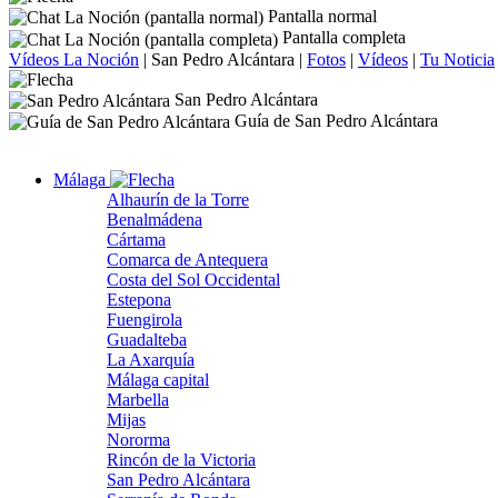
Pantalla normal
Pantalla completa
Vídeos La Noción
|
San Pedro Alcántara
|
Fotos
|
Vídeos
|
Tu Noticia
San Pedro Alcántara
Guía de San Pedro Alcántara
Málaga
Alhaurín de la Torre
Benalmádena
Cártama
Comarca de Antequera
Costa del Sol Occidental
Estepona
Fuengirola
Guadalteba
La Axarquía
Málaga capital
Marbella
Mijas
Nororma
Rincón de la Victoria
San Pedro Alcántara