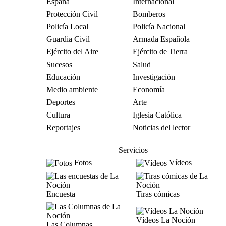
España
Internacional
Protección Civil
Bomberos
Policía Local
Policía Nacional
Guardia Civil
Armada Española
Ejército del Aire
Ejército de Tierra
Sucesos
Salud
Educación
Investigación
Medio ambiente
Economía
Deportes
Arte
Cultura
Iglesia Católica
Reportajes
Noticias del lector
Servicios
Fotos
Vídeos
Encuesta
Tiras cómicas
Vídeos La Noción
Las Columnas