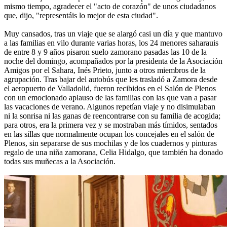
mismo tiempo, agradecer el "acto de corazón" de unos ciudadanos
que, dijo, "representáis lo mejor de esta ciudad".
Muy cansados, tras un viaje que se alargó casi un día y que mantuvo
a las familias en vilo durante varias horas, los 24 menores saharauis
de entre 8 y 9 años pisaron suelo zamorano pasadas las 10 de la
noche del domingo, acompañados por la presidenta de la Asociación
Amigos por el Sahara, Inés Prieto, junto a otros miembros de la
agrupación. Tras bajar del autobús que les trasladó a Zamora desde
el aeropuerto de Valladolid, fueron recibidos en el Salón de Plenos
con un emocionado aplauso de las familias con las que van a pasar
las vacaciones de verano. Algunos repetían viaje y no disimulaban
ni la sonrisa ni las ganas de reencontrarse con su familia de acogida;
para otros, era la primera vez y se mostraban más tímidos, sentados
en las sillas que normalmente ocupan los concejales en el salón de
Plenos, sin separarse de sus mochilas y de los cuadernos y pinturas
regalo de una niña zamorana, Celia Hidalgo, que también ha donado
todas sus muñecas a la Asociación.