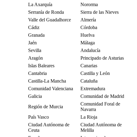
La Axarquía
Nororma
Serranía de Ronda
Sierra de las Nieves
Valle del Guadalhorce
Almería
Cádiz
Córdoba
Granada
Huelva
Jaén
Málaga
Sevilla
Andalucía
Aragón
Principado de Asturias
Islas Baleares
Canarias
Cantabria
Castilla y León
Castilla-La Mancha
Cataluña
Comunidad Valenciana
Extremadura
Galicia
Comunidad de Madrid
Comunidad Foral de
Región de Murcia
Navarra
País Vasco
La Rioja
Ciudad Autónoma de
Ciudad Autónoma de
Ceuta
Melilla