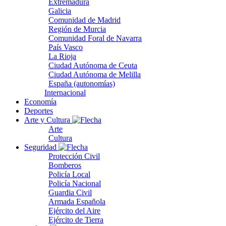
Extremadura
Galicia
Comunidad de Madrid
Región de Murcia
Comunidad Foral de Navarra
País Vasco
La Rioja
Ciudad Autónoma de Ceuta
Ciudad Autónoma de Melilla
España (autonomías)
Internacional
Economía
Deportes
Arte y Cultura
Arte
Cultura
Seguridad
Protección Civil
Bomberos
Policía Local
Policía Nacional
Guardia Civil
Armada Española
Ejército del Aire
Ejército de Tierra