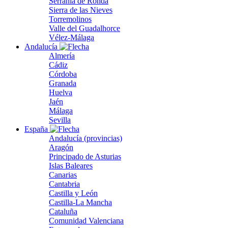
Serranía de Ronda
Sierra de las Nieves
Torremolinos
Valle del Guadalhorce
Vélez-Málaga
Andalucía
Almería
Cádiz
Córdoba
Granada
Huelva
Jaén
Málaga
Sevilla
España
Andalucía (provincias)
Aragón
Principado de Asturias
Islas Baleares
Canarias
Cantabria
Castilla y León
Castilla-La Mancha
Cataluña
Comunidad Valenciana