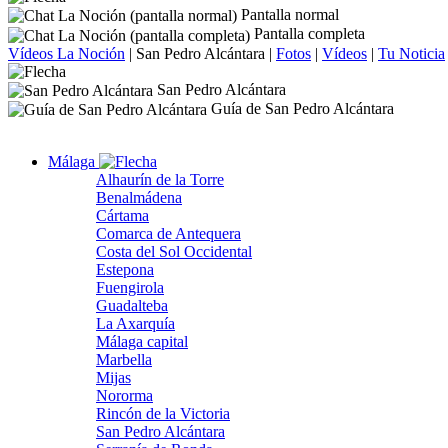
Pantalla normal
Pantalla completa
Vídeos La Noción
|
San Pedro Alcántara
|
Fotos
|
Vídeos
|
Tu Noticia
San Pedro Alcántara
Guía de San Pedro Alcántara
Málaga
Alhaurín de la Torre
Benalmádena
Cártama
Comarca de Antequera
Costa del Sol Occidental
Estepona
Fuengirola
Guadalteba
La Axarquía
Málaga capital
Marbella
Mijas
Nororma
Rincón de la Victoria
San Pedro Alcántara